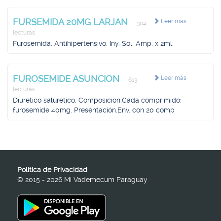
FURSEMIDA 20MG LARJAN
Leer más
304
lecturas
Furosemida. Antihipertensivo. Iny. Sol. Amp. x 2ml.
FUROSEMIDE ASUNCION
Leer más
613
lecturas
Diurético salurético. Composición.Cada comprimido:
furosemide 40mg. Presentación.Env. con 20 comp
Política de Privacidad
© 2015 - 2026 Mi Vademecum Paraguay