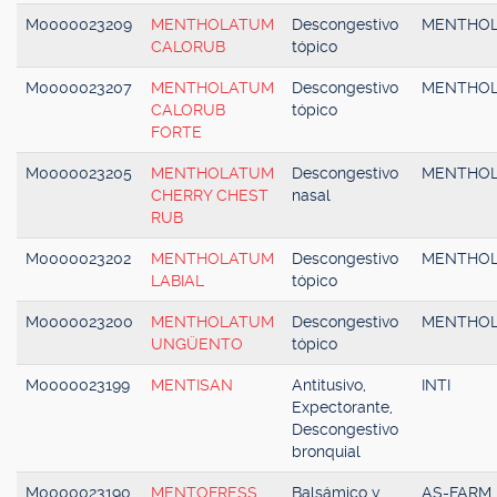
M0000023209
MENTHOLATUM
Descongestivo
MENTHO
CALORUB
tópico
M0000023207
MENTHOLATUM
Descongestivo
MENTHO
CALORUB
tópico
FORTE
M0000023205
MENTHOLATUM
Descongestivo
MENTHO
CHERRY CHEST
nasal
RUB
M0000023202
MENTHOLATUM
Descongestivo
MENTHO
LABIAL
tópico
M0000023200
MENTHOLATUM
Descongestivo
MENTHO
UNGÜENTO
tópico
M0000023199
MENTISAN
Antitusivo,
INTI
Expectorante,
Descongestivo
bronquial
M0000023190
MENTOFRESS
Balsámico y
AS-FARM