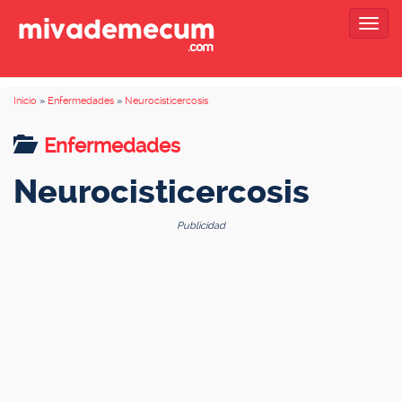
Togg
navig
Inicio
»
Enfermedades
»
Neurocisticercosis
Enfermedades
Neurocisticercosis
Publicidad