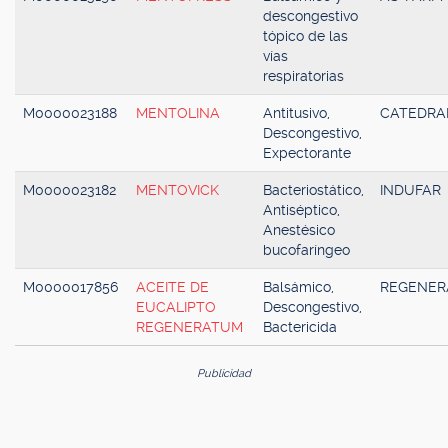
descongestivo
tópico de las
vías
respiratorias
M0000023188
MENTOLINA
Antitusivo,
CATEDRA
Descongestivo,
Expectorante
M0000023182
MENTOVICK
Bacteriostático,
INDUFAR
Antiséptico,
Anestésico
bucofaríngeo
M0000017856
ACEITE DE
Balsámico,
REGENE
EUCALIPTO
Descongestivo,
REGENERATUM
Bactericida
Publicidad