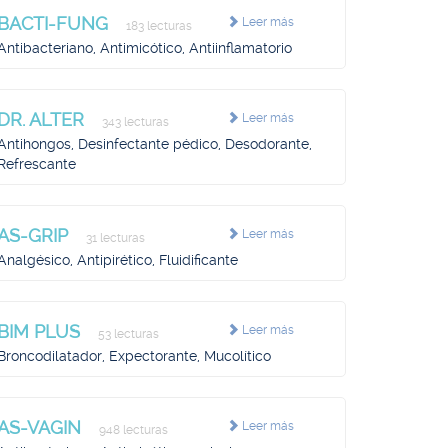
BACTI-FUNG
Leer más
183 lecturas
Antibacteriano, Antimicótico, Antiinflamatorio
DR. ALTER
Leer más
343 lecturas
Antihongos, Desinfectante pédico, Desodorante,
Refrescante
AS-GRIP
Leer más
31 lecturas
Analgésico, Antipirético, Fluidificante
BIM PLUS
Leer más
53 lecturas
Broncodilatador, Expectorante, Mucolítico
AS-VAGIN
Leer más
948 lecturas