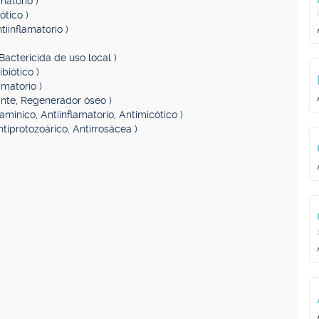
matorio )
ótico )
tiinflamatorio )
 Bactericida de uso local )
ibiótico )
amatorio )
zante, Regenerador óseo )
tamínico, Antiinflamatorio, Antimicótico )
ntiprotozoárico, Antirrosácea )