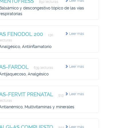
MENTOFRESS
Leer más
892 lecturas
Balsámico y descongestivo tópico de las vías
respiratorias
AS FENODOL 200
Leer más
130
lecturas
Analgésico, Antiinflamatorio
AS-FARDOL
Leer más
639 lecturas
Antijaquecoso, Analgésico
AS-FERVIT PRENATAL
Leer más
513
lecturas
Antianémico, Multivitaminas y minerales
ALGI-AS COMPUESTO
Leer más