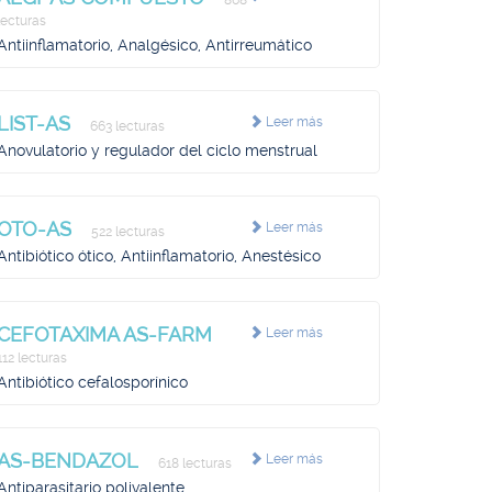
868
lecturas
Antiinflamatorio, Analgésico, Antirreumático
LIST-AS
Leer más
663 lecturas
Anovulatorio y regulador del ciclo menstrual
OTO-AS
Leer más
522 lecturas
Antibiótico ótico, Antiinflamatorio, Anestésico
CEFOTAXIMA AS-FARM
Leer más
112 lecturas
Antibiótico cefalosporínico
AS-BENDAZOL
Leer más
618 lecturas
Antiparasitario polivalente