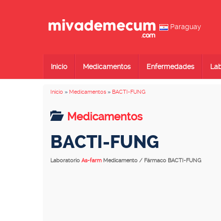
Paraguay
Inicio
Medicamentos
Enfermedades
Lab
Inicio
»
Medicamentos
»
BACTI-FUNG
Medicamentos
BACTI-FUNG
Laboratorio
As-farm
Medicamento / Fármaco BACTI-FUNG