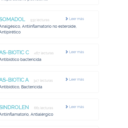
SOMADOL
Leer más
932 lecturas
Analgésico, Antiinflamatorio no esteroide,
Antipirético
AS-BIOTIC C
Leer más
467 lecturas
Antibiótico bactericida
AS-BIOTIC A
Leer más
347 lecturas
Antibiótico, Bactericida
SINDROLEN
Leer más
661 lecturas
Antiinflamatorio, Antialérgico