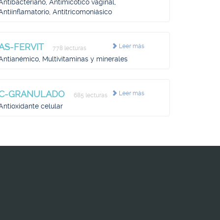
Antibacteriano, Antimicótico vaginal,
Antiinflamatorio, Antitricomoniásico
AS-FERVIT
Leer más
778 lecturas
Antianémico, Multivitaminas y minerales
C-GRANULADO
Leer más
685 lecturas
Antioxidante celular