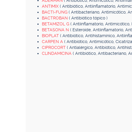
ADERMAN
( Antibiótico, Antimicótico, Antiinfla
ANTIMIX
( Antibiótico, Antiinflamatorio, Antimic
BACTI-FUNG
( Antibacteriano, Antimicótico, An
BACTROBAN
( Antibiótico tópico )
BETAMIZOL G
( Antiinflamatorio, Antimicótico,
BETASONA N
( Esteroide, Antiinflamatorio, Ant
BIOPLAT
( Antibiótico, Antihistamínico, Antiinfl
CARPEN A
( Antibiótico, Antimicótico, Cicatri
CIPROCORT
( Antialérgico, Antibiótico, Antihis
CLINDAMICINA
( Antibiótico, Antibacteriano, A