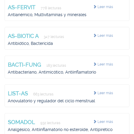
AS-FERVIT
Leer más
778 lecturas
Antianémico, Multivitaminas y minerales
AS-BIOTIC A
Leer más
347 lecturas
Antibiótico, Bactericida
BACTI-FUNG
Leer más
183 lecturas
Antibacteriano, Antimicótico, Antiinflamatorio
LIST-AS
Leer más
663 lecturas
Anovulatorio y regulador del ciclo menstrual
SOMADOL
Leer más
932 lecturas
Analgésico, Antiinflamatorio no esteroide, Antipirético