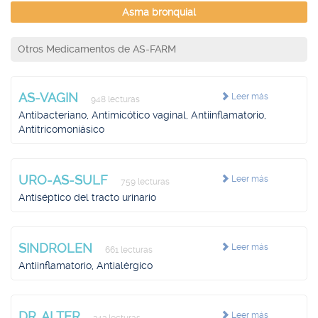
Asma bronquial
Otros Medicamentos de AS-FARM
AS-VAGIN
Leer más
948 lecturas
Antibacteriano, Antimicótico vaginal, Antiinflamatorio,
Antitricomoniásico
URO-AS-SULF
Leer más
759 lecturas
Antiséptico del tracto urinario
SINDROLEN
Leer más
661 lecturas
Antiinflamatorio, Antialérgico
DR. ALTER
Leer más