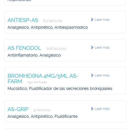
ANTIESP-AS
Leer más
812 lecturas
Analgésico, Antipirético, Antiespasmódico
AS FENODOL
Leer más
608 lecturas
Antiinflamatorio, Analgésico
BROMHEXINA 4MG/5ML AS-
Leer más
FARM
294 lecturas
Mucolítico, Fluidificador de las secreciones bronquiales
AS-GRIP
Leer más
31 lecturas
Analgésico, Antipirético, Fluidificante