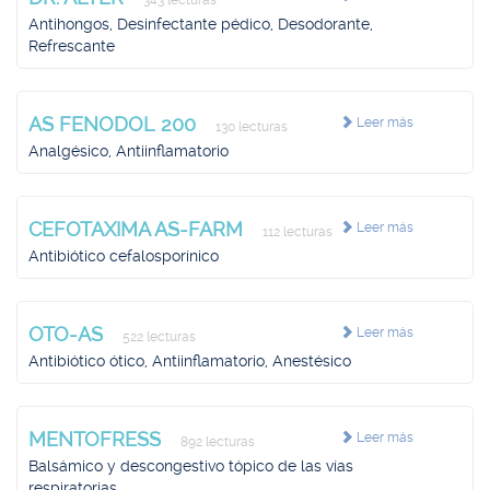
343 lecturas
Antihongos, Desinfectante pédico, Desodorante,
Refrescante
AS FENODOL 200
Leer más
130 lecturas
Analgésico, Antiinflamatorio
CEFOTAXIMA AS-FARM
Leer más
112 lecturas
Antibiótico cefalosporínico
OTO-AS
Leer más
522 lecturas
Antibiótico ótico, Antiinflamatorio, Anestésico
MENTOFRESS
Leer más
892 lecturas
Balsámico y descongestivo tópico de las vías
respiratorias