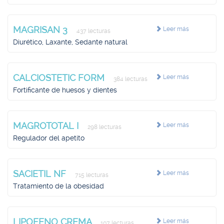
MAGRISAN 3
Leer más
437 lecturas
Diurético, Laxante, Sedante natural
CALCIOSTETIC FORM
Leer más
384 lecturas
Fortificante de huesos y dientes
MAGROTOTAL I
Leer más
298 lecturas
Regulador del apetito
SACIETIL NF
Leer más
715 lecturas
Tratamiento de la obesidad
LIPOFENO CREMA
Leer más
107 lecturas