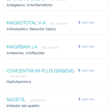
Analgésico, Antiinflamatorio
MAGROTOTAL V-A
Leer más
384 lecturas
Anticelulítico, Reductor tópico
MAGRISAN 1 A
Leer más
269 lecturas
Antiestrías, Antiflacidez
CONCENTRIUM PLUS GINSENG
Leer más
530 lecturas
Multivitamínico
SACIETIL
Leer más
383 lecturas
Inhibidor del apetito