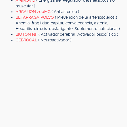
AMINOVID
( Energizante, Regulador del metabolismo
muscular )
ARCALION 200MG
( Antiasténico )
BETARRAGA POLVO
( Prevención de la arteriosclerosis,
Anemia, fragilidad capilar, convalecencia, astenia,
Hepatitis, cirrosis, desfatigante, Suplemento nutricional )
BIOTON NF
( Activador cerebral, Activador psicofísico )
CEBROCAL
( Neuroactivador )