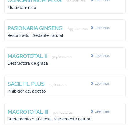
CONCENTRIUM PLUS
Leer más
110 lecturas
Multivitamínico
PASIONARIA GINSENG
Leer más
895 lecturas
Restaurador, Sedante natural
MAGROTOTAL II
Leer más
329 lecturas
Destructora de grasa
SACIETIL PLUS
Leer más
53 lecturas
Inhibidor del apetito
MAGROTOTAL III
Leer más
374 lecturas
Suplemento nutricional, Suplemento natural