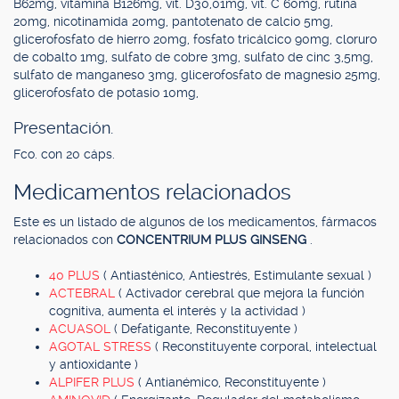
B62mg, vitamina B126mg, vit. D30,01mg, vit. C 60mg, rutina
20mg, nicotinamida 20mg, pantotenato de calcio 5mg,
glicerofosfato de hierro 20mg, fosfato tricálcico 90mg, cloruro
de cobalto 1mg, sulfato de cobre 3mg, sulfato de cinc 3,5mg,
sulfato de manganeso 3mg, glicerofosfato de magnesio 25mg,
glicerofosfato de potasio 10mg,
Presentación.
Fco. con 20 cáps.
Medicamentos relacionados
Este es un listado de algunos de los medicamentos, fármacos
relacionados con
CONCENTRIUM PLUS GINSENG
.
40 PLUS
( Antiasténico, Antiestrés, Estimulante sexual )
ACTEBRAL
( Activador cerebral que mejora la función
cognitiva, aumenta el interés y la actividad )
ACUASOL
( Defatigante, Reconstituyente )
AGOTAL STRESS
( Reconstituyente corporal, intelectual
y antioxidante )
ALPIFER PLUS
( Antianémico, Reconstituyente )