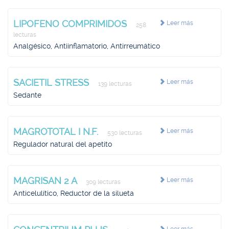
LIPOFENO COMPRIMIDOS
Leer más
258
lecturas
Analgésico, Antiinflamatorio, Antirreumático
SACIETIL STRESS
Leer más
139 lecturas
Sedante
MAGROTOTAL I N.F.
Leer más
530 lecturas
Regulador natural del apetito
MAGRISAN 2 A
Leer más
309 lecturas
Anticelulítico, Reductor de la silueta