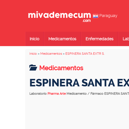
Paraguay
Inicio
Medicamentos
Enfermedades
Lab
Inicio
»
Medicamentos
»
ESPINERA SANTA EXTR S.
Medicamentos
ESPINERA SANTA EX
Laboratorio
Pharma Arte
Medicamento / Fármaco ESPINERA SANT