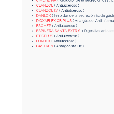
CIMETIDINA
( Reductor de la secreción gástric
CLANZOL
( Antiulceroso )
CLANZOL I.V.
( Antiulceroso )
DANLOX
( Inhibidor de la secreción ácida gástr
DIOXAFLEX CB PLUS
( Analgésico, Antiinflamat
ESOMEP
( Antiulceroso )
ESPINERA SANTA EXTR S.
( Digestivo, antiul
ETICPLUS
( Antiulceroso )
FORDEX
( Antiulceroso )
GASTREN
( Antagonista H2 )