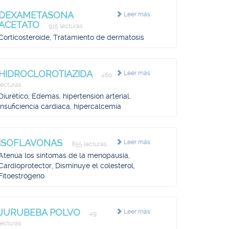
DEXAMETASONA
Leer más
ACETATO
915 lecturas
Corticosteroide, Tratamiento de dermatosis
HIDROCLOROTIAZIDA
Leer más
460
lecturas
Diurético, Edemas, hipertensión arterial,
insuficiencia cardíaca, hipercalcemia
ISOFLAVONAS
Leer más
855 lecturas
Atenúa los síntomas de la menopausia,
Cardioprotector, Disminuye el colesterol,
Fitoestrógeno
JURUBEBA POLVO
Leer más
49
lecturas