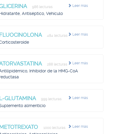
GLICERINA
Leer más
986 lecturas
Hidratante, Antiséptico, Vehículo
FLUOCINOLONA
Leer más
484 lecturas
Corticosteroide
ATORVASTATINA
Leer más
288 lecturas
Antilipidémico, Inhibidor de la HMG-CoA
reductasa
L-GLUTAMINA
Leer más
999 lecturas
Suplemento alimenticio
METOTREXATO
Leer más
1000 lecturas