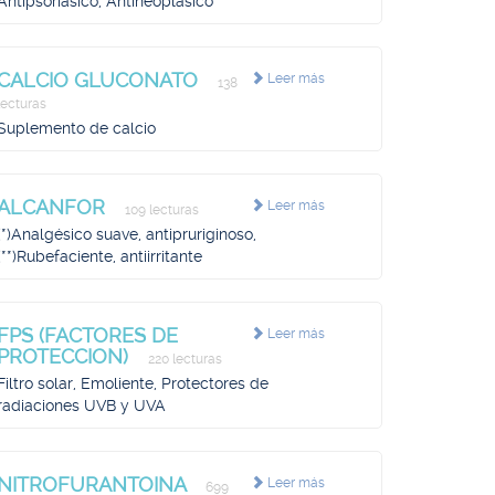
Antipsoriásico, Antineoplásico
CALCIO GLUCONATO
Leer más
138
lecturas
Suplemento de calcio
ALCANFOR
Leer más
109 lecturas
(*)Analgésico suave, antipruriginoso,
(**)Rubefaciente, antiirritante
FPS (FACTORES DE
Leer más
PROTECCION)
220 lecturas
Filtro solar, Emoliente, Protectores de
radiaciones UVB y UVA
NITROFURANTOINA
Leer más
699