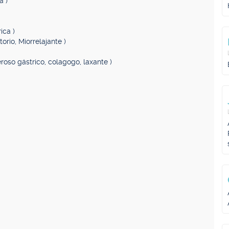
a )
ica )
orio, Miorrelajante )
ceroso gástrico, colagogo, laxante )