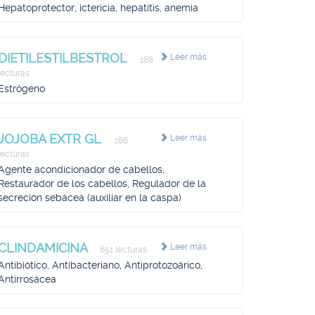
Hepatoprotector, ictericia, hepatitis, anemia
DIETILESTILBESTROL
Leer más
188
lecturas
Estrógeno
JOJOBA EXTR GL
Leer más
286
lecturas
Agente acondicionador de cabellos,
Restaurador de los cabellos, Regulador de la
secreción sebácea (auxiliar en la caspa)
CLINDAMICINA
Leer más
651 lecturas
Antibiótico, Antibacteriano, Antiprotozoárico,
Antirrosácea