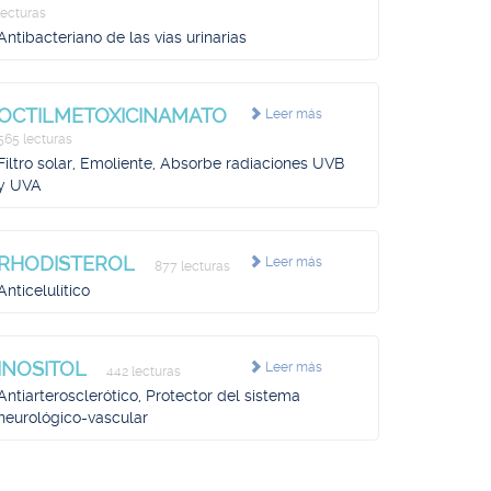
lecturas
Antibacteriano de las vías urinarias
OCTILMETOXICINAMATO
Leer más
565 lecturas
Filtro solar, Emoliente, Absorbe radiaciones UVB
y UVA
RHODISTEROL
Leer más
877 lecturas
Anticelulítico
INOSITOL
Leer más
442 lecturas
Antiarterosclerótico, Protector del sistema
neurológico-vascular