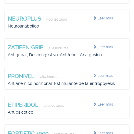
NEUROPLUS
Leer más
906 lecturas
Neuroanabólico
ZATIFEN GRIP
Leer más
581 lecturas
Antigripal, Descongestivo, Antifebril, Analgésico
PRONIVEL
Leer más
484 lecturas
Antianémico hormonal, Estimulante de la eritropoyesis
ETIPERIDOL
Leer más
279 lecturas
Antipsicótico
FORTIETIC 1000
Leer más