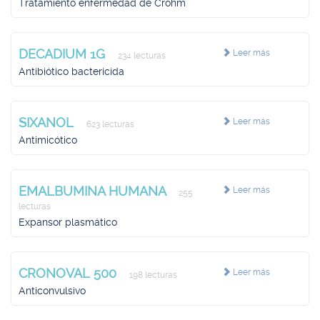
Tratamiento enfermedad de Crohm
DECADIUM 1G
Leer más
234 lecturas
Antibiótico bactericida
SIXANOL
Leer más
623 lecturas
Antimicótico
EMALBUMINA HUMANA
Leer más
255
lecturas
Expansor plasmático
CRONOVAL 500
Leer más
198 lecturas
Anticonvulsivo