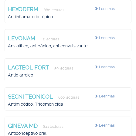
HEXODERM
Leer más
882 lecturas
Antiinflamatorio tópico
LEVONAM
Leer más
42 lecturas
Ansiolítico, antipánico, anticonvulsivante
LACTEOL FORT
Leer más
59 lecturas
Antidiarreico
SECNI TEONICOL
Leer más
600 lecturas
Antimicótico, Tricomonicida
GINEVA MD
Leer más
841 lecturas
Anticonceptivo oral