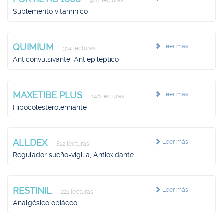
967 lecturas
Suplemento vitamínico
QUIMIUM
Leer más
314 lecturas
Anticonvulsivante, Antiepiléptico
MAXETIBE PLUS
Leer más
146 lecturas
Hipocolesterolemiante
ALLDEX
Leer más
812 lecturas
Regulador sueño-vigilia, Antioxidante
RESTINIL
Leer más
221 lecturas
Analgésico opiáceo