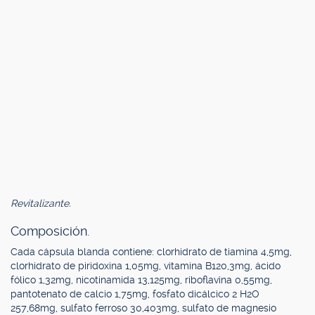
Revitalizante.
Composición.
Cada cápsula blanda contiene: clorhidrato de tiamina 4,5mg,
clorhidrato de piridoxina 1,05mg, vitamina B120,3mg, ácido
fólico 1,32mg, nicotinamida 13,125mg, riboflavina 0,55mg,
pantotenato de calcio 1,75mg, fosfato dicálcico 2 H2O
257,68mg, sulfato ferroso 30,403mg, sulfato de magnesio