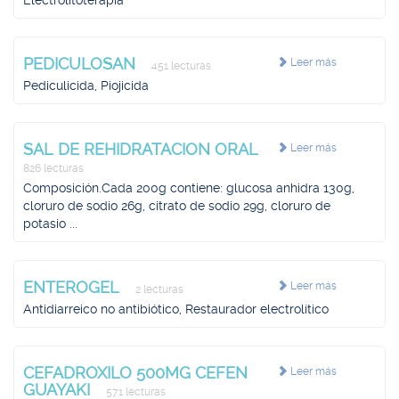
Electrolitoterapia
PEDICULOSAN
Leer más
451 lecturas
Pediculicida, Piojicida
SAL DE REHIDRATACION ORAL
Leer más
826 lecturas
Composición.Cada 200g contiene: glucosa anhidra 130g,
cloruro de sodio 26g, citrato de sodio 29g, cloruro de
potasio ...
ENTEROGEL
Leer más
2 lecturas
Antidiarreico no antibiótico, Restaurador electrolítico
CEFADROXILO 500MG CEFEN
Leer más
GUAYAKI
571 lecturas