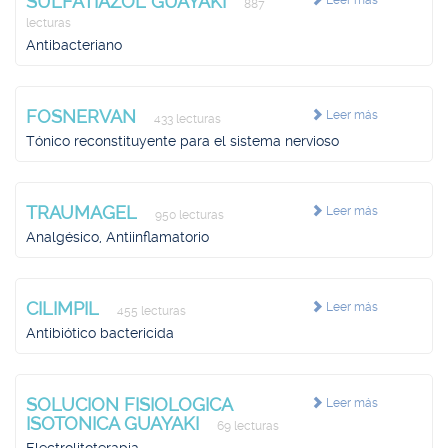
SULFATIAZOL GUAYAKI
Leer más
887
lecturas
Antibacteriano
FOSNERVAN
Leer más
433 lecturas
Tónico reconstituyente para el sistema nervioso
TRAUMAGEL
Leer más
950 lecturas
Analgésico, Antiinflamatorio
CILIMPIL
Leer más
455 lecturas
Antibiótico bactericida
SOLUCION FISIOLOGICA
Leer más
ISOTONICA GUAYAKI
69 lecturas