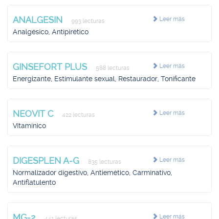
ANALGESIN
Leer más
993 lecturas
Analgésico, Antipirético
GINSEFORT PLUS
Leer más
588 lecturas
Energizante, Estimulante sexual, Restaurador, Tonificante
NEOVIT C
Leer más
422 lecturas
Vitamínico
DIGESPLEN A-G
Leer más
835 lecturas
Normalizador digestivo, Antiemético, Carminativo,
Antiflatulento
MG-2
Leer más
441 lecturas