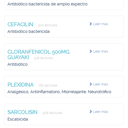
Antibiótico bactericida de amplio espectro
CEFACILIN
Leer más
510 lecturas
Antibiótico bactericida
CLORANFENICOL 500MG
Leer más
GUAYAKI
518 lecturas
Antibiótico
PLEXIDINA
Leer más
761 lecturas
Analgésico, Antiinflamatorio, Miorrelajante, Neurotrófico
SARCOLISIN
Leer más
506 lecturas
Escabicida