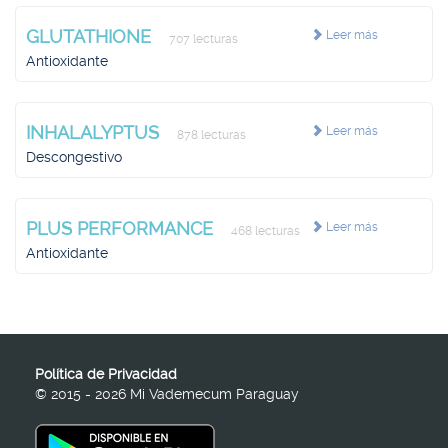
GLUTATHIONE
Leer más
707 lecturas
Antioxidante
INHALALYPTUS
Leer más
878 lecturas
Descongestivo
PLUS PERFORMANCE
Leer más
468 lecturas
Antioxidante
Política de Privacidad
© 2015 - 2026 Mi Vademecum Paraguay