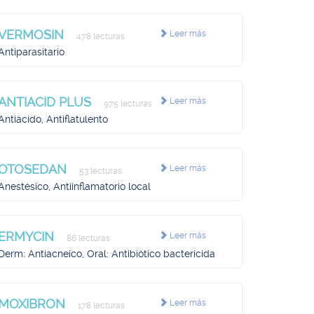
VERMOSIN
Leer más
478 lecturas
Antiparasitario
ANTIACID PLUS
Leer más
975 lecturas
Antiácido, Antiflatulento
OTOSEDAN
Leer más
53 lecturas
Anestésico, Antiinflamatorio local
ERMYCIN
Leer más
86 lecturas
Derm: Antiacneico, Oral: Antibiótico bactericida
MOXIBRON
Leer más
178 lecturas