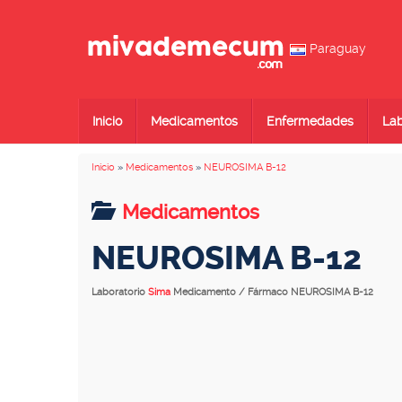
Paraguay
Inicio
Medicamentos
Enfermedades
Lab
Inicio
»
Medicamentos
»
NEUROSIMA B-12
Medicamentos
NEUROSIMA B-12
Laboratorio
Sima
Medicamento / Fármaco NEUROSIMA B-12