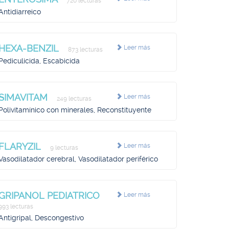
720 lecturas
Antidiarreico
HEXA-BENZIL
Leer más
873 lecturas
Pediculicida, Escabicida
SIMAVITAM
Leer más
249 lecturas
Polivitamínico con minerales, Reconstituyente
FLARYZIL
Leer más
9 lecturas
Vasodilatador cerebral, Vasodilatador periférico
GRIPANOL PEDIATRICO
Leer más
993 lecturas
Antigripal, Descongestivo