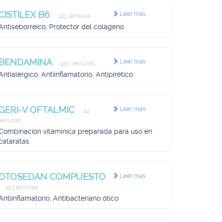
CISTILEX B6
Leer más
122 lecturas
Antiseborreico, Protector del colágeno
BENDAMINA
Leer más
950 lecturas
Antialérgico, Antiinflamatorio, Antipirético
GERI-V OFTALMIC
Leer más
24
lecturas
Combinación vitamínica preparada para uso en
cataratas
OTOSEDAN COMPUESTO
Leer más
253 lecturas
Antiinflamatorio, Antibacteriano ótico