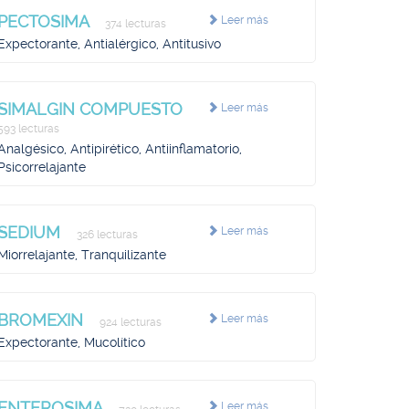
PECTOSIMA
Leer más
374 lecturas
Expectorante, Antialérgico, Antitusivo
SIMALGIN COMPUESTO
Leer más
593 lecturas
Analgésico, Antipirético, Antiinflamatorio,
Psicorrelajante
SEDIUM
Leer más
326 lecturas
Miorrelajante, Tranquilizante
BROMEXIN
Leer más
924 lecturas
Expectorante, Mucolítico
ENTEROSIMA
Leer más