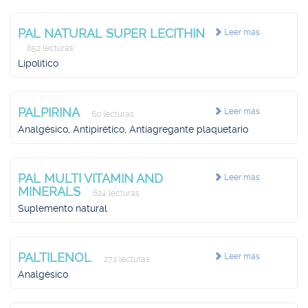
PAL NATURAL SUPER LECITHIN
Leer más
852 lecturas
Lipolítico
PALPIRINA
Leer más
60 lecturas
Analgésico, Antipirético, Antiagregante plaquetario
PAL MULTI VITAMIN AND
Leer más
MINERALS
624 lecturas
Suplemento natural
PALTILENOL
Leer más
272 lecturas
Analgésico