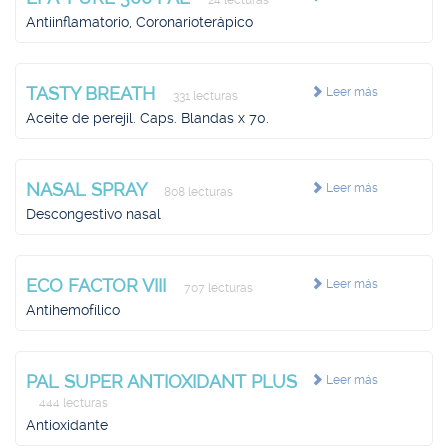
24 lecturas
Antiinflamatorio, Coronarioterápico
TASTY BREATH
Leer más
331 lecturas
Aceite de perejil. Caps. Blandas x 70.
NASAL SPRAY
Leer más
808 lecturas
Descongestivo nasal
ECO FACTOR VIII
Leer más
707 lecturas
Antihemofílico
PAL SUPER ANTIOXIDANT PLUS
Leer más
444 lecturas
Antioxidante