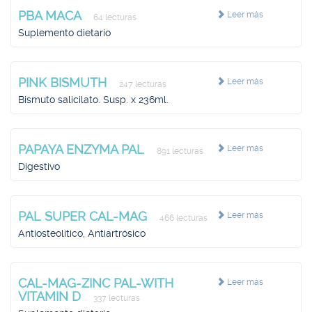
PBA MACA
Leer más
64 lecturas
Suplemento dietario
PINK BISMUTH
Leer más
247 lecturas
Bismuto salicilato. Susp. x 236ml.
PAPAYA ENZYMA PAL
Leer más
891 lecturas
Digestivo
PAL SUPER CAL-MAG
Leer más
466 lecturas
Antiosteolítico, Antiartrósico
CAL-MAG-ZINC PAL-WITH
Leer más
VITAMIN D
337 lecturas