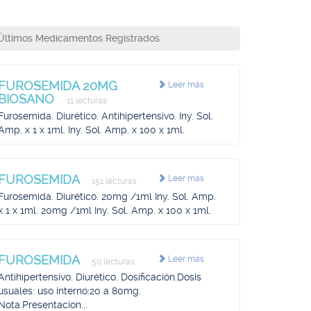
Últimos Medicamentos Registrados
FUROSEMIDA 20MG
Leer más
BIOSANO
11 lecturas
Furosemida. Diurético. Antihipertensivo. Iny. Sol.
Amp. x 1 x 1ml. Iny. Sol. Amp. x 100 x 1ml.
FUROSEMIDA
Leer más
151 lecturas
Furosemida. Diurético. 20mg /1ml Iny. Sol. Amp.
x 1 x 1ml. 20mg /1ml Iny. Sol. Amp. x 100 x 1ml.
FUROSEMIDA
Leer más
50 lecturas
Antihipertensivo. Diurético. Dosificación.Dosis
usuales: uso interno:20 a 80mg.
Nota.Presentacion...