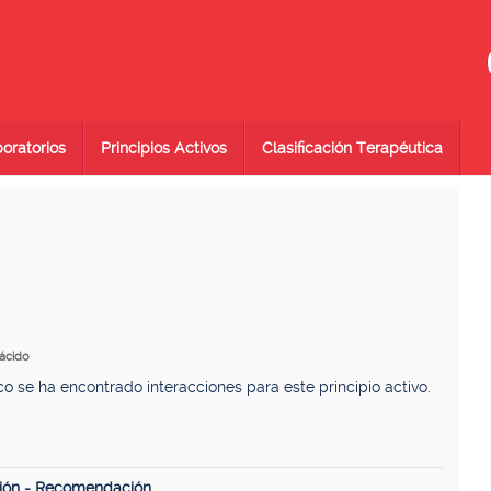
oratorios
Principios Activos
Clasificación Terapéutica
 ácido
se ha encontrado interacciones para este principio activo.
ión - Recomendación