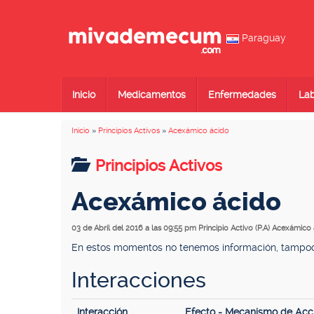
Paraguay
Inicio
Medicamentos
Enfermedades
Lab
Inicio
»
Principios Activos
»
Acexámico ácido
Principios Activos
Acexámico ácido
03 de Abril del 2016 a las 09:55 pm
Principio Activo (P.A) Acexámico
En estos momentos no tenemos información, tampoco 
Interacciones
Interacción
Efecto - Mecanismo de Acc