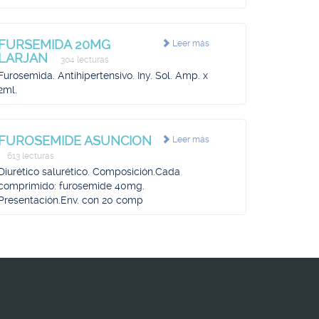
FURSEMIDA 20MG
Leer más
LARJAN
304 lecturas
Furosemida. Antihipertensivo. Iny. Sol. Amp. x
2ml.
FUROSEMIDE ASUNCION
Leer más
613 lecturas
Diurético salurético. Composición.Cada
comprimido: furosemide 40mg.
Presentación.Env. con 20 comp