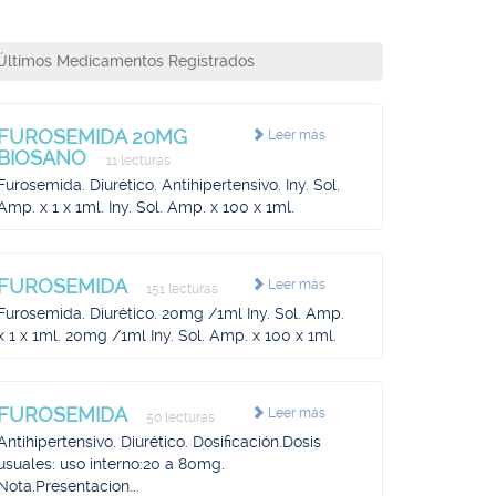
Últimos Medicamentos Registrados
FUROSEMIDA 20MG
Leer más
BIOSANO
11 lecturas
Furosemida. Diurético. Antihipertensivo. Iny. Sol.
Amp. x 1 x 1ml. Iny. Sol. Amp. x 100 x 1ml.
FUROSEMIDA
Leer más
151 lecturas
Furosemida. Diurético. 20mg /1ml Iny. Sol. Amp.
x 1 x 1ml. 20mg /1ml Iny. Sol. Amp. x 100 x 1ml.
FUROSEMIDA
Leer más
50 lecturas
Antihipertensivo. Diurético. Dosificación.Dosis
usuales: uso interno:20 a 80mg.
Nota.Presentacion...