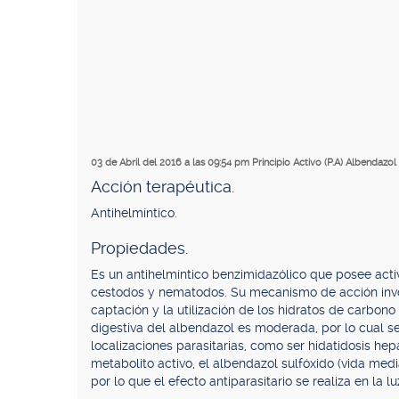
03 de Abril del 2016 a las 09:54 pm
Principio Activo (P.A) Albendazol
Acción terapéutica.
Antihelmíntico.
Propiedades.
Es un antihelmíntico benzimidazólico que posee acti
cestodos y nematodos. Su mecanismo de acción invol
captación y la utilización de los hidratos de carbono
digestiva del albendazol es moderada, por lo cual se 
localizaciones parasitarias, como ser hidatidosis he
metabolito activo, el albendazol sulfóxido (vida medi
por lo que el efecto antiparasitario se realiza en la lu