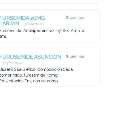
FURSEMIDA 20MG
Leer más
LARJAN
304 lecturas
Furosemida. Antihipertensivo. Iny. Sol. Amp. x
2ml.
FUROSEMIDE ASUNCION
Leer más
613 lecturas
Diurético salurético. Composición.Cada
comprimido: furosemide 40mg.
Presentación.Env. con 20 comp