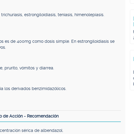
trichuriasis, estrongiloidiasis, teniasis, himenolepiasis.
os es de 400mg como dosis simple. En estrongiloidiasis se
os.
e, prurito, vómitos y diarrea.
cia los derivados benzimidazólicos.
o de Acción - Recomendación
entración sérica de albendazol.