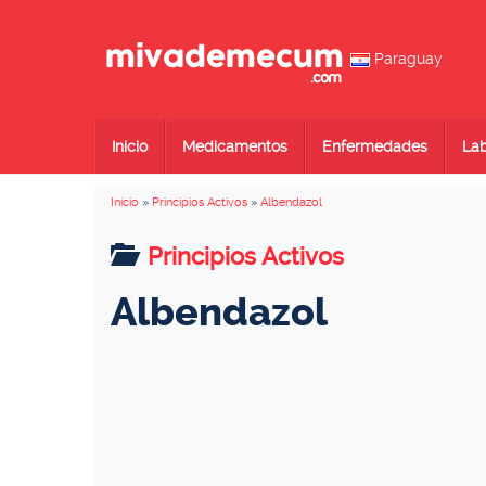
Paraguay
Inicio
Medicamentos
Enfermedades
Lab
Inicio
»
Principios Activos
»
Albendazol
Principios Activos
Albendazol