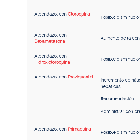
Albendazol con
Cloroquina
Posible disminución
Albendazol con
Aumento de la conc
Dexametasona
Albendazol con
Posible disminución
Hidroxicloroquina
Albendazol con
Praziquantel
Incremento de náus
hepáticas.
Recomendación:
Administrar con pr
Albendazol con
Primaquina
Posible disminución