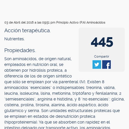
03 de Abril del 2016 a las 09:51 pm
Principio Activo (P.A) Aminoácidos
Acción terapéutica.
445
Nutrientes.
Propiedades.
.
Compartir
Son aminoácidos, de origen natural,
empleados en nutrición oral; se
obtienen por hidrólisis proteica, a
diferencia de los de origen sintético
que sólo se emplean por vía parenteral (IV). Existen 8
aminoácidos "esenciales" o indispensables: treonina, valina,
leucina, isoleucina, lisina, metionina, triptófano y fenilalanina; 2
"semiesenciales", arginina e histidina, y 8 "no esenciales": glicina,
cisteína, prolina, tirosina, alanina, ácido aspártico, ácido
glutámico y serina. Son unidades estructurales proteicas que
se emplean en estados de desnutrición proteica
(hipoproteinemia). Ya que se absorben con rapidez en el
intestino delgado por transporte activo, los aminoácidos