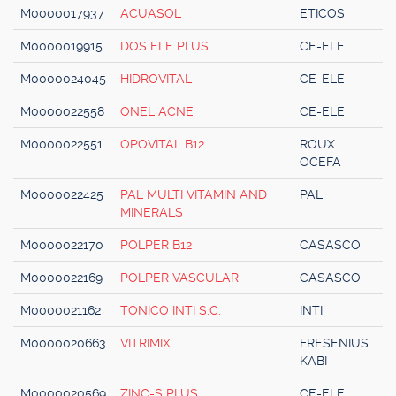
M0000017937
ACUASOL
ETICOS
M0000019915
DOS ELE PLUS
CE-ELE
M0000024045
HIDROVITAL
CE-ELE
M0000022558
ONEL ACNE
CE-ELE
M0000022551
OPOVITAL B12
ROUX
OCEFA
M0000022425
PAL MULTI VITAMIN AND
PAL
MINERALS
M0000022170
POLPER B12
CASASCO
M0000022169
POLPER VASCULAR
CASASCO
M0000021162
TONICO INTI S.C.
INTI
M0000020663
VITRIMIX
FRESENIUS
KABI
M0000020569
ZINC-S PLUS
CE-ELE