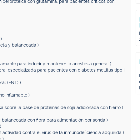
iperproteica con glutamina, para pacientes críticos con
)
leta y balanceada )
flamable para inducir y mantener la anestesia general )
bra, especializada para pacientes con diabetes mellitus tipo I
ral (FNT) )
 no inflamable )
sa sobre la base de proteínas de soja adicionada con hierro )
 y balanceada con fibra para alimentación por sonda )
)
n actividad contra el virus de la inmunodeficiencia adquirida )
 )