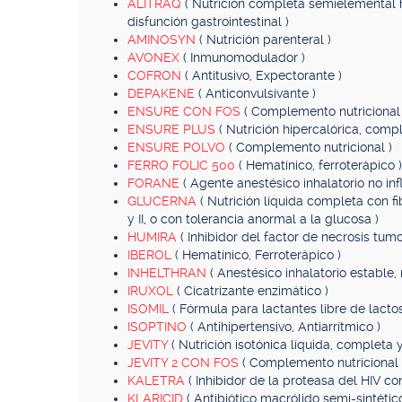
ALITRAQ
( Nutrición completa semielemental h
disfunción gastrointestinal )
AMINOSYN
( Nutrición parenteral )
AVONEX
( Inmunomodulador )
COFRON
( Antitusivo, Expectorante )
DEPAKENE
( Anticonvulsivante )
ENSURE CON FOS
( Complemento nutricional 
ENSURE PLUS
( Nutrición hipercalórica, comp
ENSURE POLVO
( Complemento nutricional )
FERRO FOLIC 500
( Hematínico, ferroterápico )
FORANE
( Agente anestésico inhalatorio no in
GLUCERNA
( Nutrición líquida completa con fi
y II, o con tolerancia anormal a la glucosa )
HUMIRA
( Inhibidor del factor de necrosis tumo
IBEROL
( Hematínico, Ferroterápico )
INHELTHRAN
( Anestésico inhalatorio estable,
IRUXOL
( Cicatrizante enzimático )
ISOMIL
( Fórmula para lactantes libre de lacto
ISOPTINO
( Antihipertensivo, Antiarrítmico )
JEVITY
( Nutrición isotónica líquida, completa
JEVITY 2 CON FOS
( Complemento nutricional 
KALETRA
( Inhibidor de la proteasa del HIV co
KLARICID
( Antibiótico macrólido semi-sintético