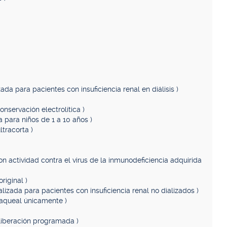
ada para pacientes con insuficiencia renal en diálisis )
onservación electrolítica )
 para niños de 1 a 10 años )
ltracorta )
con actividad contra el virus de la inmunodeficiencia adquirida
riginal )
alizada para pacientes con insuficiencia renal no dializados )
raqueal únicamente )
 liberación programada )