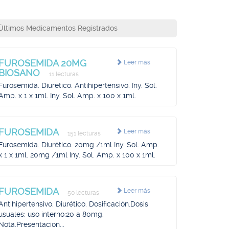
Últimos Medicamentos Registrados
FUROSEMIDA 20MG
Leer más
BIOSANO
11 lecturas
Furosemida. Diurético. Antihipertensivo. Iny. Sol.
Amp. x 1 x 1ml. Iny. Sol. Amp. x 100 x 1ml.
FUROSEMIDA
Leer más
151 lecturas
Furosemida. Diurético. 20mg /1ml Iny. Sol. Amp.
x 1 x 1ml. 20mg /1ml Iny. Sol. Amp. x 100 x 1ml.
FUROSEMIDA
Leer más
50 lecturas
Antihipertensivo. Diurético. Dosificación.Dosis
usuales: uso interno:20 a 80mg.
Nota.Presentacion...