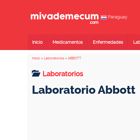
Paraguay
Inicio
Medicamentos
Enfermedades
Lab
Inicio
»
Laboratorios
»
ABBOTT
Laboratorios
Laboratorio Abbott