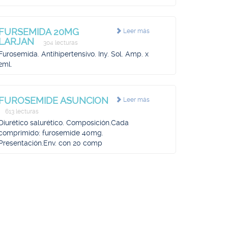
FURSEMIDA 20MG
Leer más
LARJAN
304 lecturas
Furosemida. Antihipertensivo. Iny. Sol. Amp. x
2ml.
FUROSEMIDE ASUNCION
Leer más
613 lecturas
Diurético salurético. Composición.Cada
comprimido: furosemide 40mg.
Presentación.Env. con 20 comp