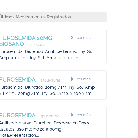
Últimos Medicamentos Registrados
FUROSEMIDA 20MG
Leer más
BIOSANO
11 lecturas
Furosemida. Diurético. Antihipertensivo. Iny. Sol.
Amp. x 1 x 1ml. Iny. Sol. Amp. x 100 x 1ml.
FUROSEMIDA
Leer más
151 lecturas
Furosemida. Diurético. 20mg /1ml Iny. Sol. Amp.
x 1 x 1ml. 20mg /1ml Iny. Sol. Amp. x 100 x 1ml.
FUROSEMIDA
Leer más
50 lecturas
Antihipertensivo. Diurético. Dosificación.Dosis
usuales: uso interno:20 a 80mg.
Nota.Presentacion...