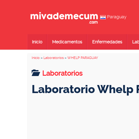
Paraguay
Inicio
Medicamentos
Enfermedades
Lab
Inicio
»
Laboratorios
»
WHELP PARAGUAY
Laboratorios
Laboratorio Whelp