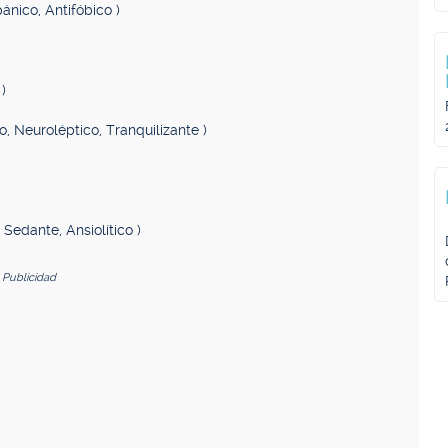
pánico, Antifóbico )
)
co, Neuroléptico, Tranquilizante )
, Sedante, Ansiolítico )
Publicidad