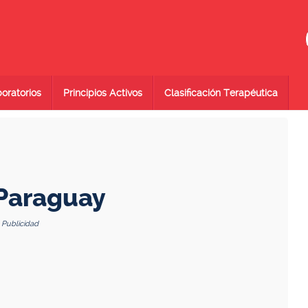
oratorios
Principios Activos
Clasificación Terapéutica
 Paraguay
Publicidad