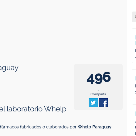
raguay
496
.
Compartir
l laboratorio Whelp
 fármacos fabricados o elaborados por
Whelp Paraguay
.