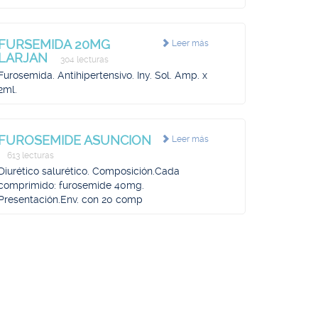
FURSEMIDA 20MG
Leer más
LARJAN
304 lecturas
Furosemida. Antihipertensivo. Iny. Sol. Amp. x
2ml.
FUROSEMIDE ASUNCION
Leer más
613 lecturas
Diurético salurético. Composición.Cada
comprimido: furosemide 40mg.
Presentación.Env. con 20 comp