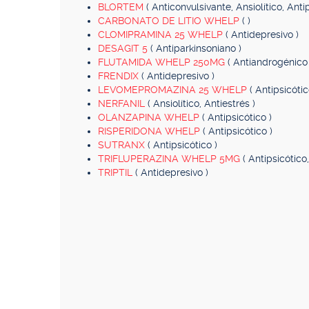
BLORTEM
( Anticonvulsivante, Ansiolítico, Anti
CARBONATO DE LITIO WHELP
( )
CLOMIPRAMINA 25 WHELP
( Antidepresivo )
DESAGIT 5
( Antiparkinsoniano )
FLUTAMIDA WHELP 250MG
( Antiandrogénico 
FRENDIX
( Antidepresivo )
LEVOMEPROMAZINA 25 WHELP
( Antipsicóti
NERFANIL
( Ansiolítico, Antiestrés )
OLANZAPINA WHELP
( Antipsicótico )
RISPERIDONA WHELP
( Antipsicótico )
SUTRANX
( Antipsicótico )
TRIFLUPERAZINA WHELP 5MG
( Antipsicótico
TRIPTIL
( Antidepresivo )