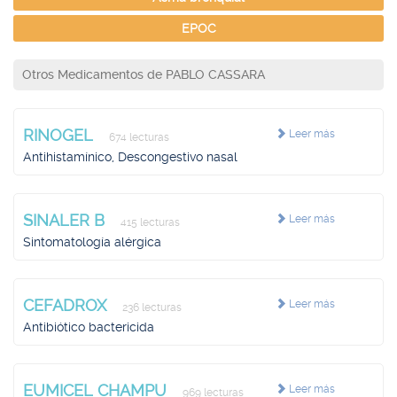
EPOC
Otros Medicamentos de PABLO CASSARA
RINOGEL
Leer más
674 lecturas
Antihistamínico, Descongestivo nasal
SINALER B
Leer más
415 lecturas
Sintomatología alérgica
CEFADROX
Leer más
236 lecturas
Antibiótico bactericida
EUMICEL CHAMPU
Leer más
969 lecturas