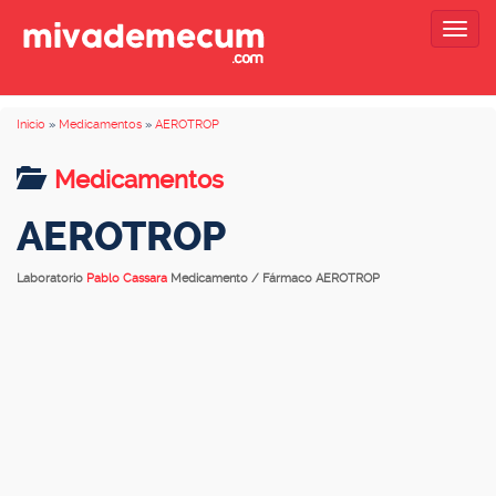
Togg
navig
Inicio
»
Medicamentos
»
AEROTROP
Medicamentos
AEROTROP
Laboratorio
Pablo Cassara
Medicamento / Fármaco AEROTROP