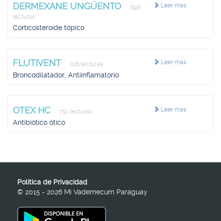
DERMEXANE UNGÜENTO
Leer más
696
lecturas
Corticosteroide tópico
FLUTIVENT
Leer más
228 lecturas
Broncodilatador, Antiinflamatorio
OTEX HC
Leer más
791 lecturas
Antibiótico ótico
Política de Privacidad
© 2015 - 2026 Mi Vademecum Paraguay