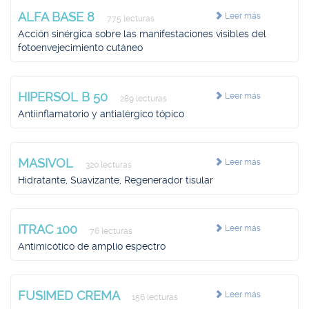
ALFA BASE 8
Leer más
775 lecturas
Acción sinérgica sobre las manifestaciones visibles del
fotoenvejecimiento cutáneo
HIPERSOL B 50
Leer más
289 lecturas
Antiinflamatorio y antialérgico tópico
MASIVOL
Leer más
320 lecturas
Hidratante, Suavizante, Regenerador tisular
ITRAC 100
Leer más
76 lecturas
Antimicótico de amplio espectro
FUSIMED CREMA
Leer más
156 lecturas