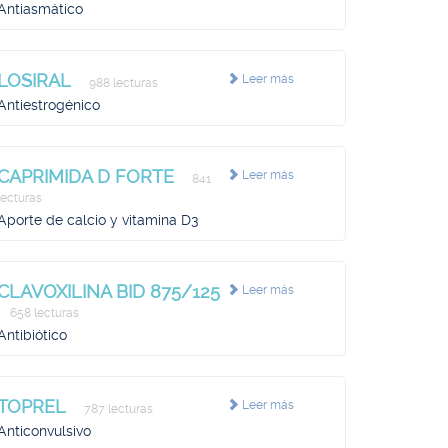
Antiasmático
LOSIRAL
Leer más
988 lecturas
Antiestrogénico
CAPRIMIDA D FORTE
Leer más
841
lecturas
Aporte de calcio y vitamina D3
CLAVOXILINA BID 875/125
Leer más
658 lecturas
Antibiótico
TOPREL
Leer más
787 lecturas
Anticonvulsivo