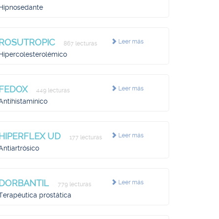
Hipnosedante
ROSUTROPIC
Leer más
867 lecturas
Hipercolesterolémico
FEDOX
Leer más
449 lecturas
Antihistamínico
HIPERFLEX UD
Leer más
177 lecturas
Antiartrósico
DORBANTIL
Leer más
779 lecturas
Terapéutica prostática