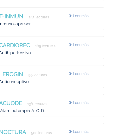
T-INMUN
Leer más
245 lecturas
Inmunosupresor
CARDIOREC
Leer más
189 lecturas
Antihipertensivo
LEROGIN
Leer más
99 lecturas
Anticonceptivo
ACUODE
Leer más
138 lecturas
Vitaminoterapia A-C-D
NOCTURA
Leer más
500 lecturas