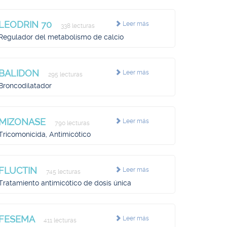
LEODRIN 70
Leer más
338 lecturas
Regulador del metabolismo de calcio
BALIDON
Leer más
295 lecturas
Broncodilatador
MIZONASE
Leer más
790 lecturas
Tricomonicida, Antimicótico
FLUCTIN
Leer más
745 lecturas
Tratamiento antimicótico de dosis única
FESEMA
Leer más
411 lecturas