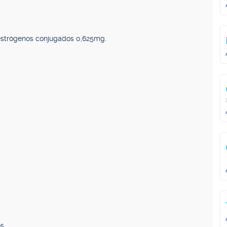
estrógenos conjugados 0,625mg.
s.