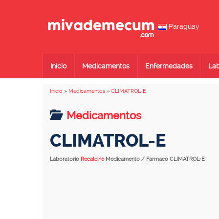
Paraguay
Inicio
Medicamentos
Enfermedades
Lab
Inicio
»
Medicamentos
»
CLIMATROL-E
Medicamentos
CLIMATROL-E
Laboratorio
Recalcine
Medicamento / Fármaco CLIMATROL-E