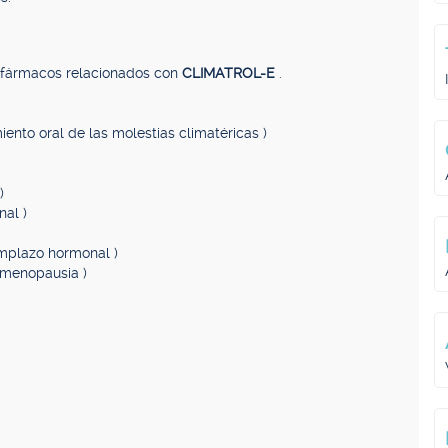
, fármacos relacionados con
CLIMATROL-E
.
iento oral de las molestias climatéricas )
)
al )
emplazo hormonal )
imenopausia )