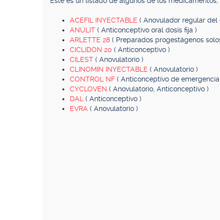
Este es un listado de algunos de los medicamentos
ACEFIL INYECTABLE
( Anovulador regular del 
ANULIT
( Anticonceptivo oral dosis fija )
ARLETTE 28
( Preparados progestágenos solos
CICLIDON 20
( Anticonceptivo )
CILEST
( Anovulatorio )
CLINOMIN INYECTABLE
( Anovulatorio )
CONTROL NF
( Anticonceptivo de emergencia
CYCLOVEN
( Anovulatorio, Anticonceptivo )
DAL
( Anticonceptivo )
EVRA
( Anovulatorio )