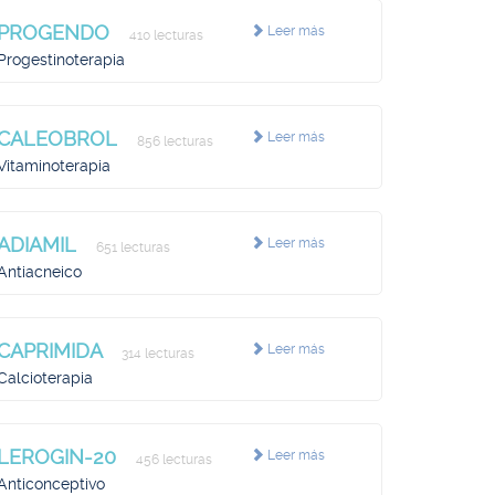
PROGENDO
Leer más
410 lecturas
Progestinoterapia
CALEOBROL
Leer más
856 lecturas
Vitaminoterapia
ADIAMIL
Leer más
651 lecturas
Antiacneico
CAPRIMIDA
Leer más
314 lecturas
Calcioterapia
LEROGIN-20
Leer más
456 lecturas
Anticonceptivo