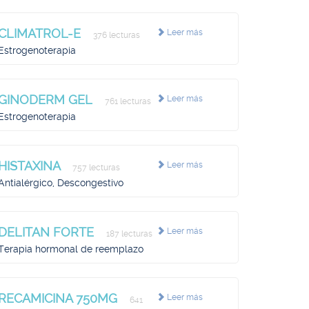
CLIMATROL-E
Leer más
376 lecturas
Estrogenoterapia
GINODERM GEL
Leer más
761 lecturas
Estrogenoterapia
HISTAXINA
Leer más
757 lecturas
Antialérgico, Descongestivo
DELITAN FORTE
Leer más
187 lecturas
Terapia hormonal de reemplazo
RECAMICINA 750MG
Leer más
641