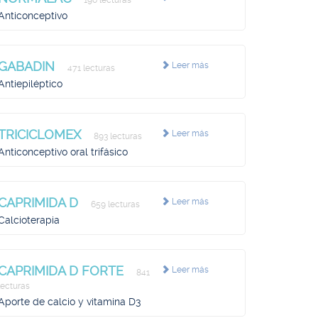
190 lecturas
Anticonceptivo
GABADIN
Leer más
471 lecturas
Antiepiléptico
TRICICLOMEX
Leer más
893 lecturas
Anticonceptivo oral trifásico
CAPRIMIDA D
Leer más
659 lecturas
Calcioterapia
CAPRIMIDA D FORTE
Leer más
841
lecturas
Aporte de calcio y vitamina D3