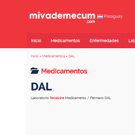
Paraguay
Inicio
Medicamentos
Enfermedades
Lab
Inicio
»
Medicamentos
»
DAL
Medicamentos
DAL
Laboratorio
Recalcine
Medicamento / Fármaco DAL