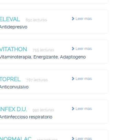
ELEVAL
Leer más
692 lecturas
Antidepresivo
VITATHON
Leer más
755 lecturas
Vitaminoterapia, Energizante, Adaptogeno
TOPREL
Leer más
787 lecturas
Anticonvulsivo
INFEX D.U.
Leer más
990 lecturas
Antiinfeccioso respiratorio
NORMALAC
Leer más