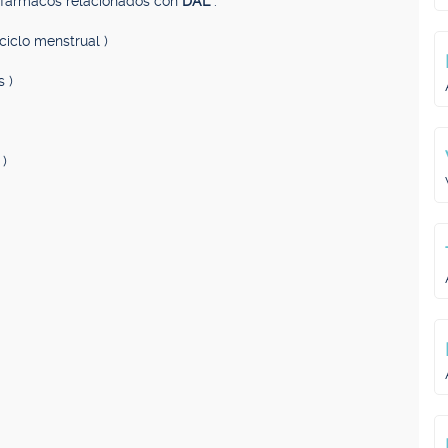
, fármacos relacionados con
DAL
.
ciclo menstrual )
 )
 )