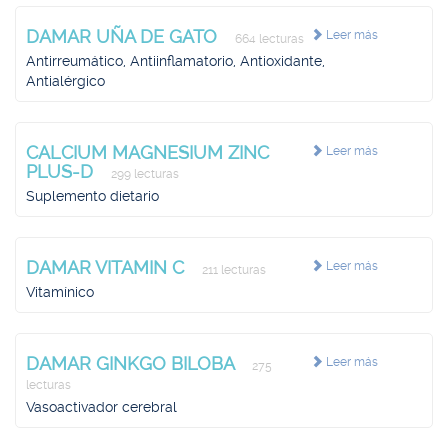
DAMAR UÑA DE GATO
Leer más
664 lecturas
Antirreumático, Antiinflamatorio, Antioxidante,
Antialérgico
CALCIUM MAGNESIUM ZINC
Leer más
PLUS-D
299 lecturas
Suplemento dietario
DAMAR VITAMIN C
Leer más
211 lecturas
Vitamínico
DAMAR GINKGO BILOBA
Leer más
275
lecturas
Vasoactivador cerebral