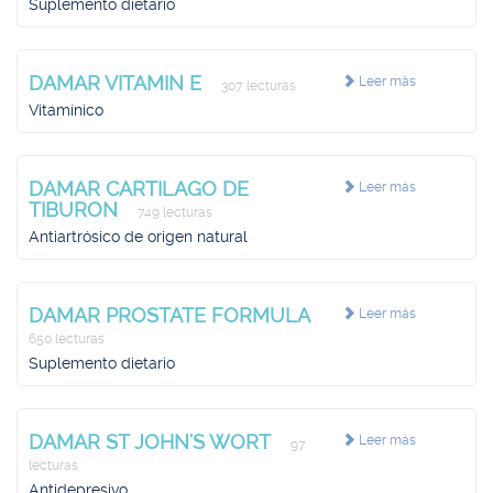
Suplemento dietario
DAMAR VITAMIN E
Leer más
307 lecturas
Vitamínico
DAMAR CARTILAGO DE
Leer más
TIBURON
749 lecturas
Antiartrósico de origen natural
DAMAR PROSTATE FORMULA
Leer más
650 lecturas
Suplemento dietario
DAMAR ST JOHN'S WORT
Leer más
97
lecturas
Antidepresivo