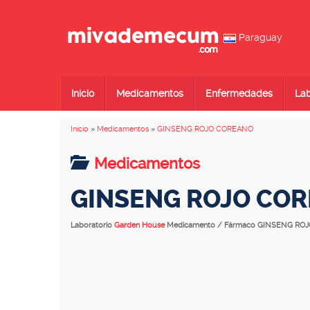
Paraguay
Inicio
Medicamentos
Enfermedades
Lab
Inicio
»
Medicamentos
»
GINSENG ROJO COREANO
Medicamentos
GINSENG ROJO CO
Laboratorio
Garden House
Medicamento / Fármaco GINSENG RO