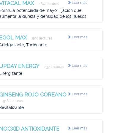
VITACAL MAX
Leer más
184 lecturas
Fórmula potenciada de mayor fijación que
aumenta la dureza y densidad de los huesos
EGOL MAX
Leer más
599 lecturas
Adelgazante, Tonificante
UPDAY ENERGY
Leer más
237 lecturas
Energizante
GINSENG ROJO COREANO
Leer más
918 lecturas
Revitalizante
NOOXID ANTIOXIDANTE
Leer más