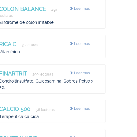
COLON BALANCE
Leer más
491
lecturas
Síndrome de colon irritable
RICA C
Leer más
3 lecturas
Vitamínico
FINARTRIT
Leer más
299 lecturas
Condroitinsulfato. Glucosamina. Sobres Polvo x
30.
CALCIO 500
Leer más
56 lecturas
Terapéutica cálcica