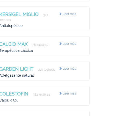
KERSIGEL MIGLIO
Leer más
341
lecturas
Antialopécico
CALCIO MAX
Leer más
76 lecturas
Terapéutica cálcica
GARDEN LIGHT
Leer más
224 lecturas
Adelgazante natural
COLESTOFIN
Leer más
382 lecturas
Caps. x 30.