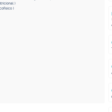
ricional )
ofísico )