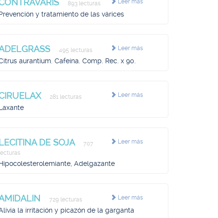
CONTRAVARIS
Leer más
893 lecturas
Prevención y tratamiento de las várices
ADELGRASS
Leer más
495 lecturas
Citrus aurantium. Cafeína. Comp. Rec. x 90.
CIRUELAX
Leer más
281 lecturas
Laxante
LECITINA DE SOJA
Leer más
707
lecturas
Hipocolesterolemiante, Adelgazante
AMIDALIN
Leer más
729 lecturas
Alivia la irritación y picazón de la garganta