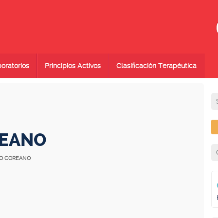
oratorios
Principios Activos
Clasificación Terapéutica
REANO
JO COREANO