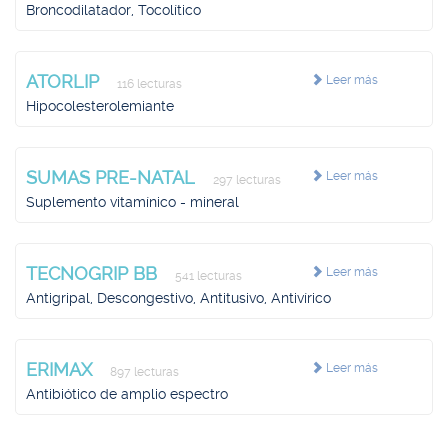
Broncodilatador, Tocolítico
ATORLIP
Leer más
116 lecturas
Hipocolesterolemiante
SUMAS PRE-NATAL
Leer más
297 lecturas
Suplemento vitamínico - mineral
TECNOGRIP BB
Leer más
541 lecturas
Antigripal, Descongestivo, Antitusivo, Antivírico
ERIMAX
Leer más
897 lecturas
Antibiótico de amplio espectro