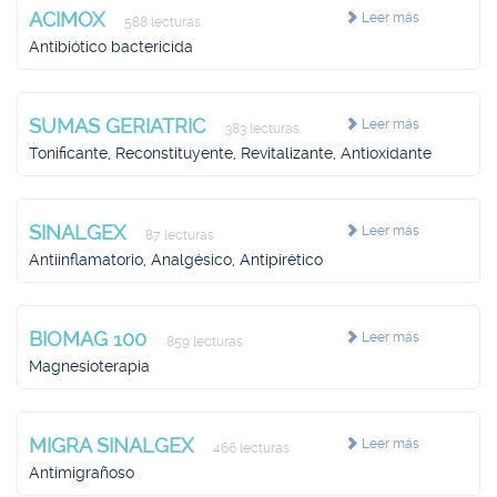
ACIMOX
Leer más
588 lecturas
Antibiótico bactericida
SUMAS GERIATRIC
Leer más
383 lecturas
Tonificante, Reconstituyente, Revitalizante, Antioxidante
SINALGEX
Leer más
87 lecturas
Antiinflamatorio, Analgésico, Antipirético
BIOMAG 100
Leer más
859 lecturas
Magnesioterapia
MIGRA SINALGEX
Leer más
466 lecturas
Antimigrañoso