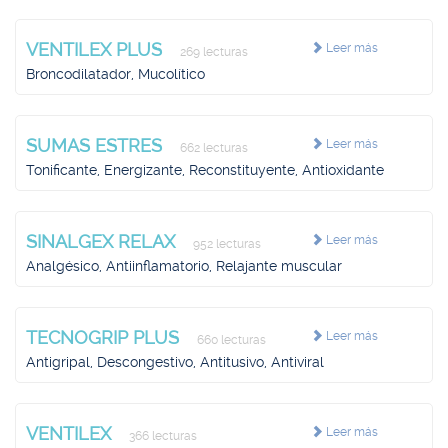
VENTILEX PLUS
Leer más
269 lecturas
Broncodilatador, Mucolítico
SUMAS ESTRES
Leer más
662 lecturas
Tonificante, Energizante, Reconstituyente, Antioxidante
SINALGEX RELAX
Leer más
952 lecturas
Analgésico, Antiinflamatorio, Relajante muscular
TECNOGRIP PLUS
Leer más
660 lecturas
Antigripal, Descongestivo, Antitusivo, Antiviral
VENTILEX
Leer más
366 lecturas