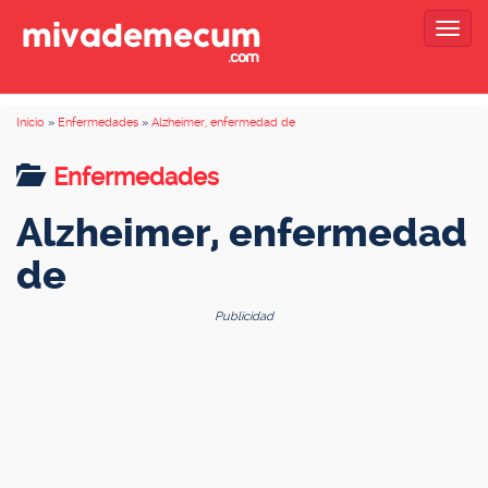
Togg
navig
Inicio
»
Enfermedades
»
Alzheimer, enfermedad de
Enfermedades
Alzheimer, enfermedad
de
Publicidad