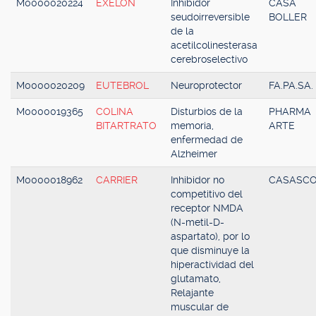
M0000020224
EXELON
Inhibidor
CASA
seudoirreversible
BOLLER
de la
acetilcolinesterasa
cerebroselectivo
M0000020209
EUTEBROL
Neuroprotector
FA.PA.SA.
M0000019365
COLINA
Disturbios de la
PHARMA
BITARTRATO
memoria,
ARTE
enfermedad de
Alzheimer
M0000018962
CARRIER
Inhibidor no
CASASC
competitivo del
receptor NMDA
(N-metil-D-
aspartato), por lo
que disminuye la
hiperactividad del
glutamato,
Relajante
muscular de