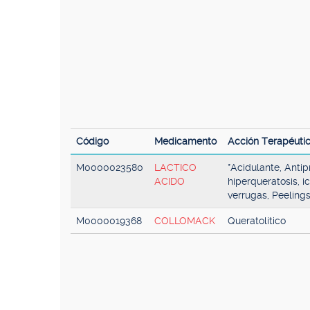
Código
Medicamento
Acción Terapéuti
M0000023580
LACTICO
*Acidulante, Antip
ACIDO
hiperqueratosis, ic
verrugas, Peeling
M0000019368
COLLOMACK
Queratolítico