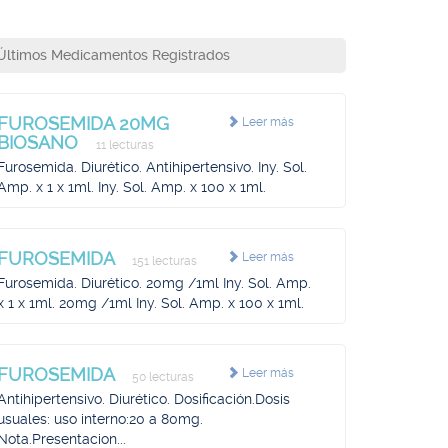
Últimos Medicamentos Registrados
FUROSEMIDA 20MG
Leer más
BIOSANO
11 lecturas
Furosemida. Diurético. Antihipertensivo. Iny. Sol.
Amp. x 1 x 1ml. Iny. Sol. Amp. x 100 x 1ml.
FUROSEMIDA
Leer más
151 lecturas
Furosemida. Diurético. 20mg /1ml Iny. Sol. Amp.
x 1 x 1ml. 20mg /1ml Iny. Sol. Amp. x 100 x 1ml.
FUROSEMIDA
Leer más
50 lecturas
Antihipertensivo. Diurético. Dosificación.Dosis
usuales: uso interno:20 a 80mg.
Nota.Presentacion...