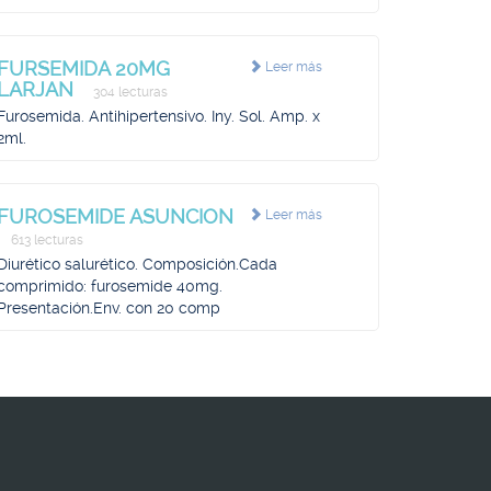
FURSEMIDA 20MG
Leer más
LARJAN
304 lecturas
Furosemida. Antihipertensivo. Iny. Sol. Amp. x
2ml.
FUROSEMIDE ASUNCION
Leer más
613 lecturas
Diurético salurético. Composición.Cada
comprimido: furosemide 40mg.
Presentación.Env. con 20 comp