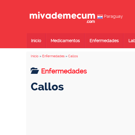
Paraguay
Inicio
Medicamentos
Enfermedades
Lab
Inicio
»
Enfermedades
»
Callos
Enfermedades
Callos