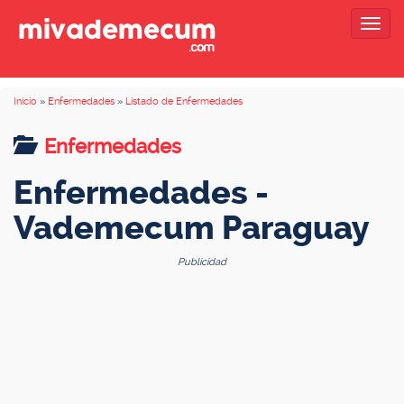
Togg
navig
Inicio
»
Enfermedades
»
Listado de Enfermedades
Enfermedades
Enfermedades -
Vademecum Paraguay
Publicidad