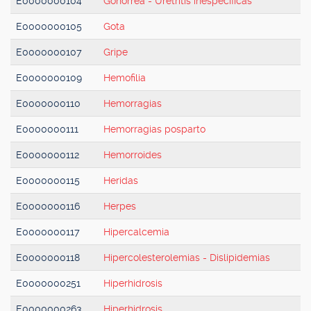
E0000000104
Gonorrea - Uretritis inespecíficas
E0000000105
Gota
E0000000107
Gripe
E0000000109
Hemofilia
E0000000110
Hemorragias
E0000000111
Hemorragias posparto
E0000000112
Hemorroides
E0000000115
Heridas
E0000000116
Herpes
E0000000117
Hipercalcemia
E0000000118
Hipercolesterolemias - Dislipidemias
E0000000251
Hiperhidrosis
E0000000263
Hiperhidrosis