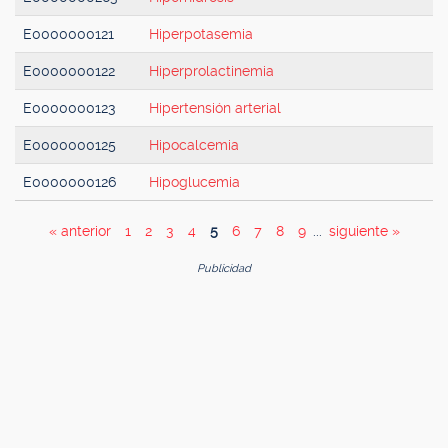
E0000000121
Hiperpotasemia
E0000000122
Hiperprolactinemia
E0000000123
Hipertensión arterial
E0000000125
Hipocalcemia
E0000000126
Hipoglucemia
« anterior
1
2
3
4
5
6
7
8
9
...
siguiente »
Publicidad