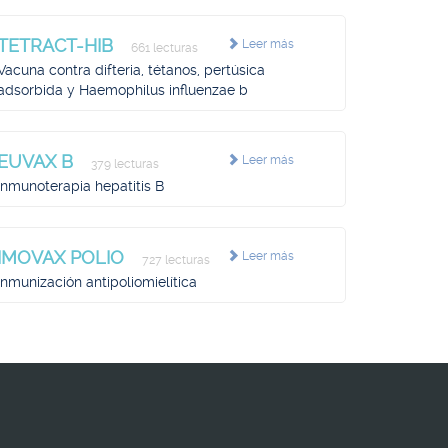
TETRACT-HIB
Leer más
661 lecturas
Vacuna contra difteria, tétanos, pertúsica
adsorbida y Haemophilus influenzae b
EUVAX B
Leer más
379 lecturas
Inmunoterapia hepatitis B
IMOVAX POLIO
Leer más
727 lecturas
Inmunización antipoliomielítica