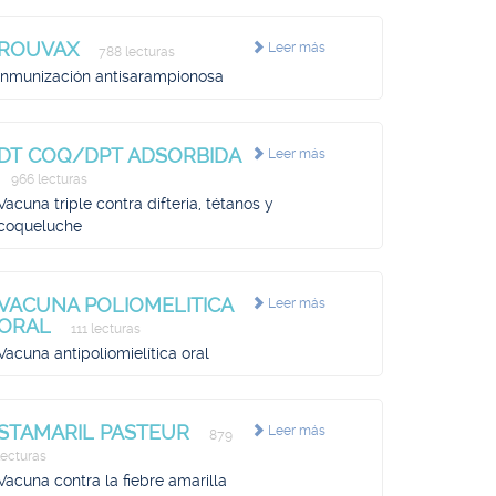
ROUVAX
Leer más
788 lecturas
Inmunización antisarampionosa
DT COQ/DPT ADSORBIDA
Leer más
966 lecturas
Vacuna triple contra difteria, tétanos y
coqueluche
VACUNA POLIOMELITICA
Leer más
ORAL
111 lecturas
Vacuna antipoliomielítica oral
STAMARIL PASTEUR
Leer más
879
lecturas
Vacuna contra la fiebre amarilla