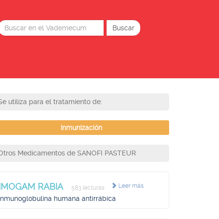
Se utiliza para el tratamiento de:
Inmunización
Otros Medicamentos de SANOFI PASTEUR
IMOGAM RABIA
Leer más
583 lecturas
Inmunoglobulina humana antirrábica