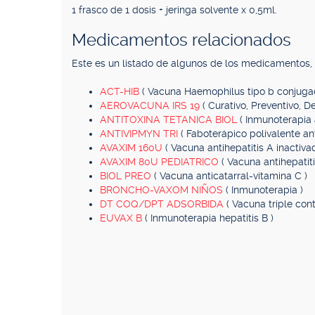
1 frasco de 1 dosis + jeringa solvente x 0,5ml.
Medicamentos relacionados
Este es un listado de algunos de los medicamentos
ACT-HIB
( Vacuna Haemophilus tipo b conjuga
AEROVACUNA IRS 19
( Curativo, Preventivo, D
ANTITOXINA TETANICA BIOL
( Inmunoterapia 
ANTIVIPMYN TRI
( Faboterápico polivalente ant
AVAXIM 160U
( Vacuna antihepatitis A inactiva
AVAXIM 80U PEDIATRICO
( Vacuna antihepatiti
BIOL PREO
( Vacuna anticatarral-vitamina C )
BRONCHO-VAXOM NIÑOS
( Inmunoterapia )
DT COQ/DPT ADSORBIDA
( Vacuna triple con
EUVAX B
( Inmunoterapia hepatitis B )