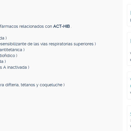
, fármacos relacionados con
ACT-HIB
.
da )
esensibilizante de las vías respiratorias superiores )
antitetánica )
iofídico )
da )
s A inactivada )
tra difteria, tétanos y coqueluche )