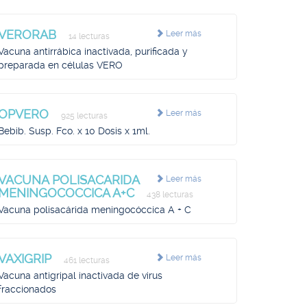
VERORAB
Leer más
14 lecturas
Vacuna antirrábica inactivada, purificada y
preparada en células VERO
OPVERO
Leer más
925 lecturas
Bebib. Susp. Fco. x 10 Dosis x 1ml.
VACUNA POLISACARIDA
Leer más
MENINGOCOCCICA A+C
438 lecturas
Vacuna polisacárida meningocóccica A + C
VAXIGRIP
Leer más
461 lecturas
Vacuna antigripal inactivada de virus
fraccionados