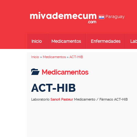
Paraguay
Inicio
Medicamentos
Enfermedades
Lab
Inicio
»
Medicamentos
»
ACT-HIB
Medicamentos
ACT-HIB
Laboratorio
Sanofi Pasteur
Medicamento / Fármaco ACT-HIB