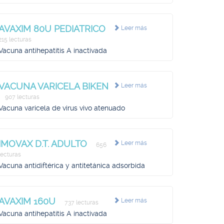
AVAXIM 80U PEDIATRICO
Leer más
215 lecturas
Vacuna antihepatitis A inactivada
VACUNA VARICELA BIKEN
Leer más
907 lecturas
Vacuna varicela de virus vivo atenuado
IMOVAX D.T. ADULTO
Leer más
656
lecturas
Vacuna antidiftérica y antitetánica adsorbida
AVAXIM 160U
Leer más
737 lecturas
Vacuna antihepatitis A inactivada