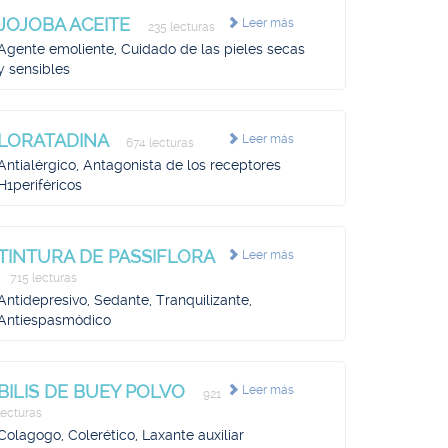
JOJOBA ACEITE
Leer más
235 lecturas
Agente emoliente, Cuidado de las pieles secas
y sensibles
LORATADINA
Leer más
674 lecturas
Antialérgico, Antagonista de los receptores
H1periféricos
TINTURA DE PASSIFLORA
Leer más
715 lecturas
Antidepresivo, Sedante, Tranquilizante,
Antiespasmódico
BILIS DE BUEY POLVO
Leer más
921
lecturas
Colagogo, Colerético, Laxante auxiliar