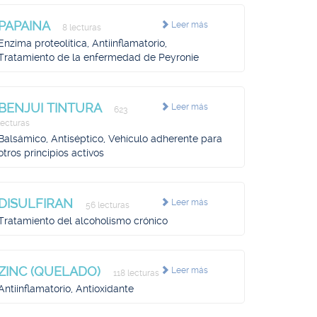
PAPAINA
Leer más
8 lecturas
Enzima proteolítica, Antiinflamatorio,
Tratamiento de la enfermedad de Peyronie
BENJUI TINTURA
Leer más
623
lecturas
Balsámico, Antiséptico, Vehículo adherente para
otros principios activos
DISULFIRAN
Leer más
56 lecturas
Tratamiento del alcoholismo crónico
ZINC (QUELADO)
Leer más
118 lecturas
Antiinflamatorio, Antioxidante