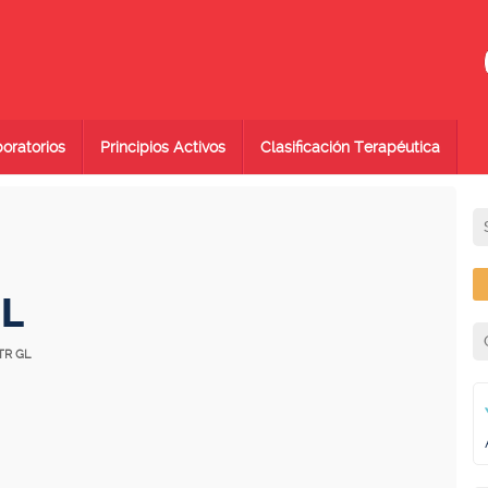
oratorios
Principios Activos
Clasificación Terapéutica
GL
TR GL