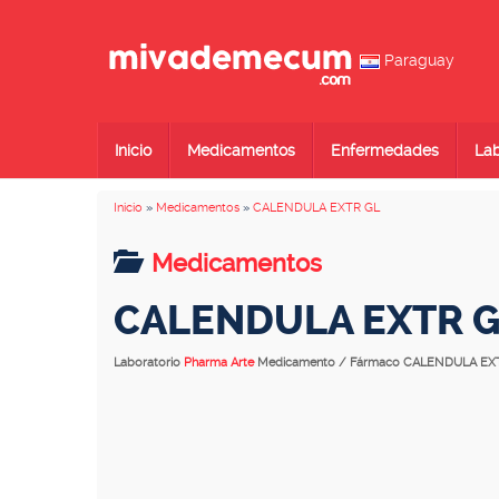
Paraguay
Inicio
Medicamentos
Enfermedades
Lab
Inicio
»
Medicamentos
»
CALENDULA EXTR GL
Medicamentos
CALENDULA EXTR 
Laboratorio
Pharma Arte
Medicamento / Fármaco CALENDULA EX