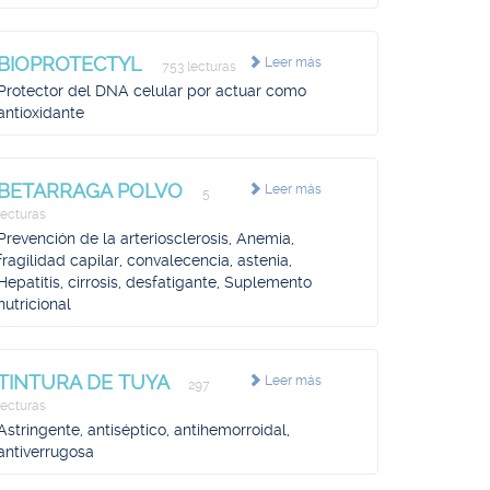
BIOPROTECTYL
Leer más
753 lecturas
Protector del DNA celular por actuar como
antioxidante
BETARRAGA POLVO
Leer más
5
lecturas
Prevención de la arteriosclerosis, Anemia,
fragilidad capilar, convalecencia, astenia,
Hepatitis, cirrosis, desfatigante, Suplemento
nutricional
TINTURA DE TUYA
Leer más
297
lecturas
Astringente, antiséptico, antihemorroidal,
antiverrugosa