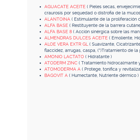
AGUACATE ACEITE
( Pieles secas, envejecimie
craurosis por sequedad o distrofia de la mucos
ALANTOINA
( Estimulante de la proliferación 
ALFA BASE
( Restituyente de la barrera cutáne
ALFA BASE 8
( Acción sinérgica sobre las man
ALMENDRAS DULCES ACEITE
( Emoliente, Hi
ALOE VERA EXTR GL
( Suavizante, Cicatrizant
flaccidez, arrugas, caspa, (*)Tratamiento de la p
AMONIO LACTATO
( Hidratante )
ATODERM ZINC
( Tratamiento hidrocalmante y
ATOMODERMA A
( Protege, tonifica y revitaliza
BAGOVIT A
( Humectante, Nutriente dérmico )