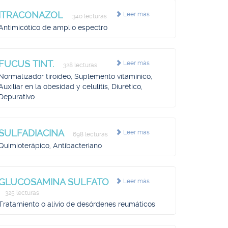
ITRACONAZOL
Leer más
340 lecturas
Antimicótico de amplio espectro
FUCUS TINT.
Leer más
328 lecturas
Normalizador tiroideo, Suplemento vitamínico,
Auxiliar en la obesidad y celulitis, Diurético,
Depurativo
SULFADIACINA
Leer más
698 lecturas
Quimioterápico, Antibacteriano
GLUCOSAMINA SULFATO
Leer más
325 lecturas
Tratamiento o alivio de desórdenes reumáticos