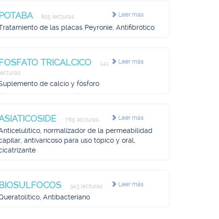
POTABA
Leer más
825 lecturas
Tratamiento de las placas Peyronie, Antifibrótico
FOSFATO TRICALCICO
Leer más
141
lecturas
Suplemento de calcio y fósforo
ASIATICOSIDE
Leer más
765 lecturas
Anticelulítico, normalizador de la permeabilidad
capilar, antivaricoso para uso tópico y oral,
cicatrizante
BIOSULFOCOS
Leer más
343 lecturas
Queratolítico, Antibacteriano