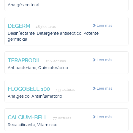
Analgésico total
DEGERM
Leer más
483 lecturas
Desinfectante, Detergente antiséptico, Potente
germicida
TERAPRODIL
Leer más
616 lecturas
Antibacteriano, Quimioterápico
FLOGOBELL 100
Leer más
733 lecturas
Analgésico, Antiinflamatorio
CALCIUM-BELL
Leer más
77 lecturas
Recalcificante, Vitamínico