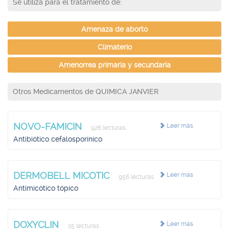
Se utiliza para el tratamiento de:
Amenaza de aborto
Climaterio
Amenorrea primaria y secundaria
Otros Medicamentos de QUIMICA JANVIER
NOVO-FAMICIN
Leer más
926 lecturas
Antibiótico cefalosporínico
DERMOBELL MICOTIC
Leer más
956 lecturas
Antimicótico tópico
DOXYCLIN
Leer más
25 lecturas