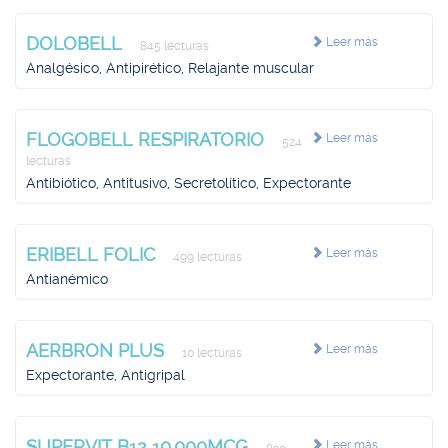
DOLOBELL
Leer más
845 lecturas
Analgésico, Antipirético, Relajante muscular
FLOGOBELL RESPIRATORIO
Leer más
524
lecturas
Antibiótico, Antitusivo, Secretolítico, Expectorante
ERIBELL FOLIC
Leer más
499 lecturas
Antianémico
AERBRON PLUS
Leer más
10 lecturas
Expectorante, Antigripal
SUPERVIT B12 10.000MCG
Leer más