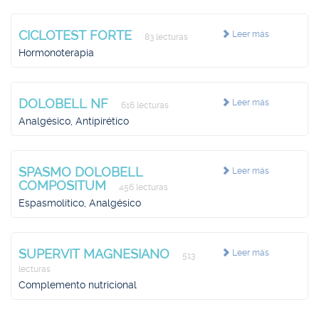
CICLOTEST FORTE
Leer más
83 lecturas
Hormonoterapia
DOLOBELL NF
Leer más
616 lecturas
Analgésico, Antipirético
SPASMO DOLOBELL
Leer más
COMPOSITUM
456 lecturas
Espasmolítico, Analgésico
SUPERVIT MAGNESIANO
Leer más
513
lecturas
Complemento nutricional