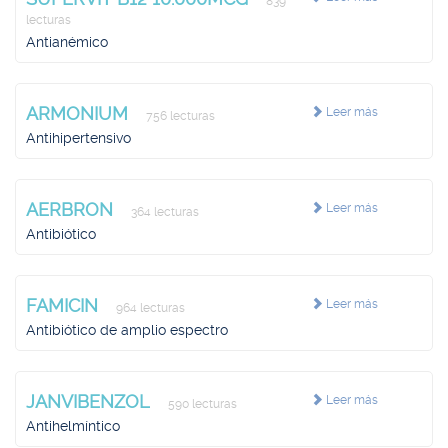
839
lecturas
Antianémico
ARMONIUM
Leer más
756 lecturas
Antihipertensivo
AERBRON
Leer más
364 lecturas
Antibiótico
FAMICIN
Leer más
964 lecturas
Antibiótico de amplio espectro
JANVIBENZOL
Leer más
590 lecturas
Antihelmíntico