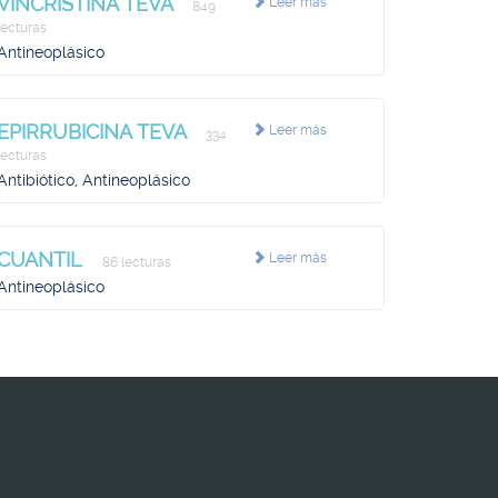
VINCRISTINA TEVA
Leer más
849
lecturas
Antineoplásico
EPIRRUBICINA TEVA
Leer más
334
lecturas
Antibiótico, Antineoplásico
CUANTIL
Leer más
86 lecturas
Antineoplásico