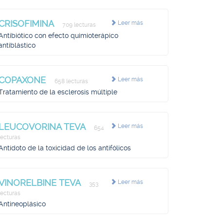
CRISOFIMINA
Leer más
709 lecturas
Antibiótico con efecto quimioterápico
antiblástico
COPAXONE
Leer más
658 lecturas
Tratamiento de la esclerosis múltiple
LEUCOVORINA TEVA
Leer más
654
lecturas
Antídoto de la toxicidad de los antifólicos
VINORELBINE TEVA
Leer más
353
lecturas
Antineoplásico