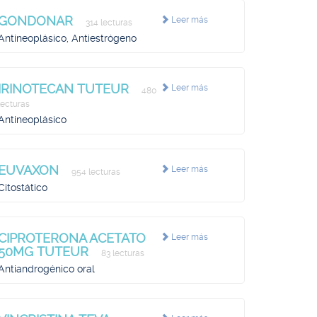
GONDONAR
Leer más
314 lecturas
Antineoplásico, Antiestrógeno
IRINOTECAN TUTEUR
Leer más
480
lecturas
Antineoplásico
EUVAXON
Leer más
954 lecturas
Citostático
CIPROTERONA ACETATO
Leer más
50MG TUTEUR
83 lecturas
Antiandrogénico oral