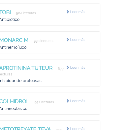
TOBI
Leer más
504 lecturas
Antibiótico
MONARC M
Leer más
930 lecturas
Antihemofílico
APROTININA TUTEUR
Leer más
677
lecturas
Inhibidor de proteasas
COLHIDROL
Leer más
951 lecturas
Antineoplásico
METOTREXATE TEVA
Leer más