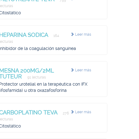
755
lecturas
Citostático
HEPARINA SODICA
Leer más
164
lecturas
Inhibidor de la coagulación sanguínea
MESNA 200MG/2ML
Leer más
TUTEUR
91 lecturas
Protector urotelial en la terapéutica con IFX
(ifosfamida) u otra oxazafosforina
CARBOPLATINO TEVA
Leer más
276
lecturas
Citostático