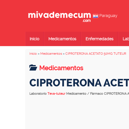
Paraguay
Inicio
Medicamentos
Enfermedades
Lab
Inicio
»
Medicamentos
»
CIPROTERONA ACETATO 50MG TUTEUR
Medicamentos
CIPROTERONA ACE
Laboratorio
Teva-tuteur
Medicamento / Fármaco CIPROTERONA