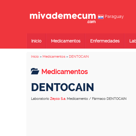
Paraguay
Inicio
Medicamentos
Enfermedades
Lab
Inicio
»
Medicamentos
»
DENTOCAIN
Medicamentos
DENTOCAIN
Laboratorio
Zeyco S.a.
Medicamento / Fármaco DENTOCAIN