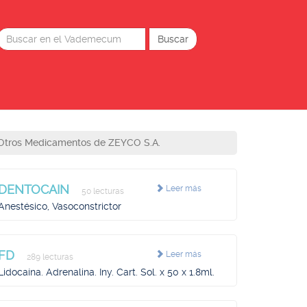
Otros Medicamentos de ZEYCO S.A.
DENTOCAIN
Leer más
50 lecturas
Anestésico, Vasoconstrictor
FD
Leer más
289 lecturas
Lidocaína. Adrenalina. Iny. Cart. Sol. x 50 x 1.8ml.