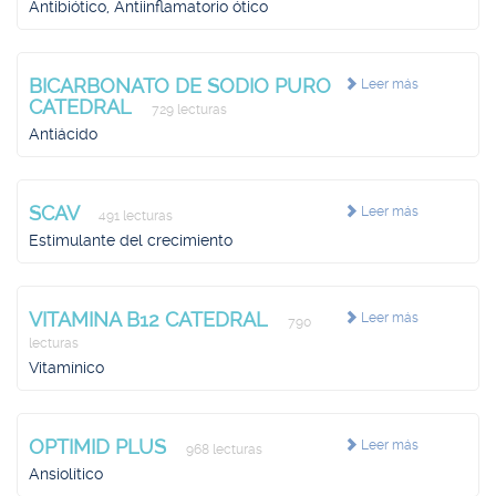
Antibiótico, Antiinflamatorio ótico
BICARBONATO DE SODIO PURO
Leer más
CATEDRAL
729 lecturas
Antiácido
SCAV
Leer más
491 lecturas
Estimulante del crecimiento
VITAMINA B12 CATEDRAL
Leer más
790
lecturas
Vitamínico
OPTIMID PLUS
Leer más
968 lecturas
Ansiolítico