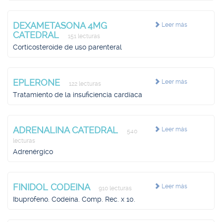
DEXAMETASONA 4MG
Leer más
CATEDRAL
151 lecturas
Corticosteroide de uso parenteral
EPLERONE
Leer más
122 lecturas
Tratamiento de la insuficiencia cardíaca
ADRENALINA CATEDRAL
Leer más
540
lecturas
Adrenérgico
FINIDOL CODEINA
Leer más
910 lecturas
Ibuprofeno. Codeína. Comp. Rec. x 10.