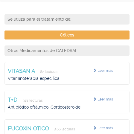
Se utiliza para el tratamiento de:
Cólicos
Otros Medicamentos de CATEDRAL
VITASAN A
Leer más
82 lecturas
Vitaminoterapia específica
T+D
Leer más
918 lecturas
Antibiótico oftálmico, Corticosteroide
FUCOXIN OTICO
Leer más
566 lecturas