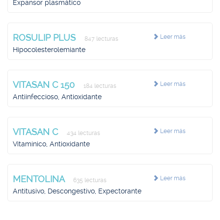
Expansor plasmático
ROSULIP PLUS
Leer más
847 lecturas
Hipocolesterolemiante
VITASAN C 150
Leer más
184 lecturas
Antiinfeccioso, Antioxidante
VITASAN C
Leer más
434 lecturas
Vitamínico, Antioxidante
MENTOLINA
Leer más
635 lecturas
Antitusivo, Descongestivo, Expectorante