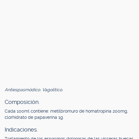
Antiespasmódico. Vagolítico.
Composición.
Cada 100ml contiene: metilbromuro de homatropina 200mg,
clorhidrato de papaverina 1g.
Indicaciones.
Tratamiento de los espasmos dolorosos de las vísceras huecas,