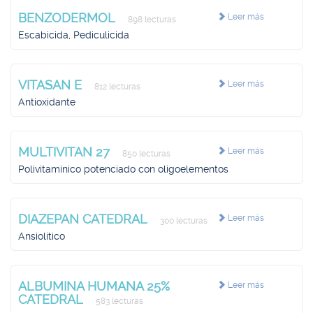
BENZODERMOL
Leer más
898 lecturas
Escabicida, Pediculicida
VITASAN E
Leer más
812 lecturas
Antioxidante
MULTIVITAN 27
Leer más
850 lecturas
Polivitamínico potenciado con oligoelementos
DIAZEPAN CATEDRAL
Leer más
300 lecturas
Ansiolítico
ALBUMINA HUMANA 25%
Leer más
CATEDRAL
583 lecturas