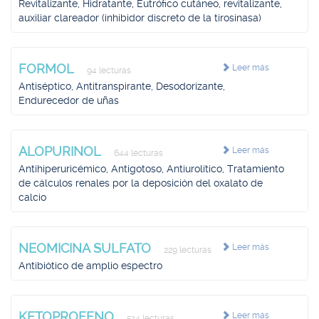
Revitalizante, Hidratante, Eutrófico cutáneo, revitalizante,
auxiliar clareador (inhibidor discreto de la tirosinasa)
FORMOL
Leer más
94 lecturas
Antiséptico, Antitranspirante, Desodorizante,
Endurecedor de uñas
ALOPURINOL
Leer más
644 lecturas
Antihiperuricémico, Antigotoso, Antiurolítico, Tratamiento
de cálculos renales por la deposición del oxalato de
calcio
NEOMICINA SULFATO
Leer más
229 lecturas
Antibiótico de amplio espectro
KETOPROFENO
Leer más
514 lecturas