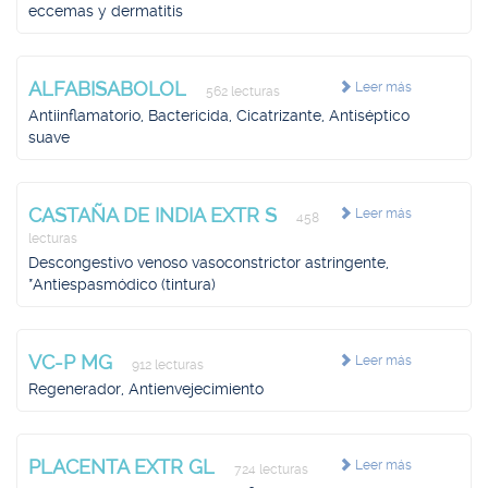
eccemas y dermatitis
ALFABISABOLOL
Leer más
562 lecturas
Antiinflamatorio, Bactericida, Cicatrizante, Antiséptico
suave
CASTAÑA DE INDIA EXTR S
Leer más
458
lecturas
Descongestivo venoso vasoconstrictor astringente,
*Antiespasmódico (tintura)
VC-P MG
Leer más
912 lecturas
Regenerador, Antienvejecimiento
PLACENTA EXTR GL
Leer más
724 lecturas