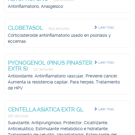
Antiinflamatorio, Analgésico
CLOBETASOL
Leer más
845 lecturas
Corticosteroide antiinflamatorio usado en psoriasis y
eccemas
PYCNOGENOL (PINUS PINASTER
Leer más
EXTR S)
127 lecturas
Antioxidante, Antiinflamatorio vascular, Previene cáncer,
Aumenta la resistencia capilar, Para herpes, Tratamiento
de HPV
CENTELLA ASIATICA EXTR GL
Leer más
267 lecturas
Suavizante, Antipruriginoso, Protector, Cicatrizante,
Anticelulítico, Estimulante metabólico e hidratante,
Tratamiento de celulitis, Vasodilatador, Estimulante del