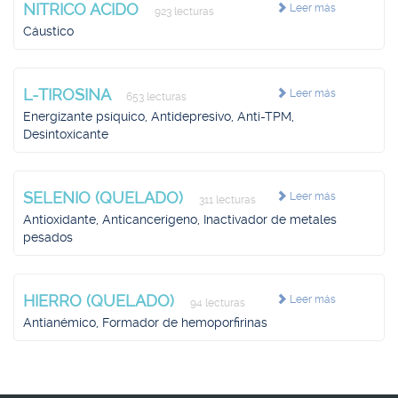
NITRICO ACIDO
Leer más
923 lecturas
Cáustico
L-TIROSINA
Leer más
653 lecturas
Energizante psíquico, Antidepresivo, Anti-TPM,
Desintoxicante
SELENIO (QUELADO)
Leer más
311 lecturas
Antioxidante, Anticancerígeno, Inactivador de metales
pesados
HIERRO (QUELADO)
Leer más
94 lecturas
Antianémico, Formador de hemoporfirinas