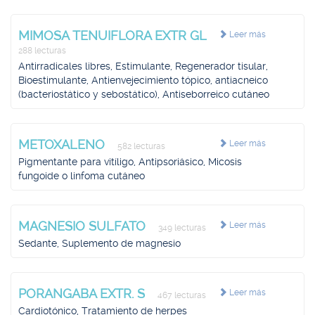
MIMOSA TENUIFLORA EXTR GL
Leer más
288 lecturas
Antirradicales libres, Estimulante, Regenerador tisular,
Bioestimulante, Antienvejecimiento tópico, antiacneico
(bacteriostático y sebostático), Antiseborreico cutáneo
METOXALENO
Leer más
582 lecturas
Pigmentante para vitíligo, Antipsoriásico, Micosis
fungoide o linfoma cutáneo
MAGNESIO SULFATO
Leer más
349 lecturas
Sedante, Suplemento de magnesio
PORANGABA EXTR. S
Leer más
467 lecturas
Cardiotónico, Tratamiento de herpes