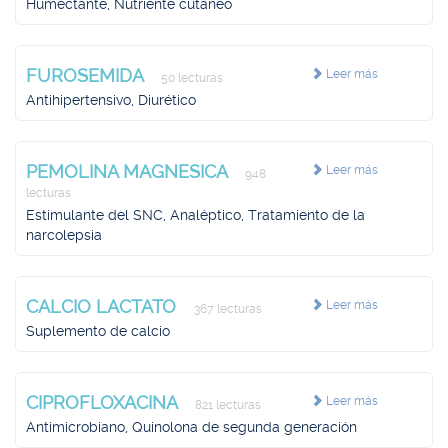
Humectante, Nutriente cutáneo
FUROSEMIDA
Leer más
50 lecturas
Antihipertensivo, Diurético
PEMOLINA MAGNESICA
Leer más
948
lecturas
Estimulante del SNC, Analéptico, Tratamiento de la
narcolepsia
CALCIO LACTATO
Leer más
367 lecturas
Suplemento de calcio
CIPROFLOXACINA
Leer más
821 lecturas
Antimicrobiano, Quinolona de segunda generación