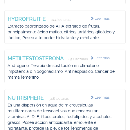
HYDROFRUIT E
Leer más
244 lecturas
Extracto padronizado de AHA extraído de frutas,
principalmente ácido málico, cítrico, tartárico, glicólico y
láctico, Posee alto poder hidratante y exfoliante
METILTESTOSTERONA
Leer más
851 lecturas
Andrógeno, Terapia de sustitución en climaterio,
impotencia o hipogonadismo, Antineoplásico, Cáncer de
mama femenino
NUTRISPHERE
Leer más
548 lecturas
Es una dispersión en agua de microvesículas
multilaminares de tensoactivos que encapsulan
vitaminas A, D, E, fitoesteroles, fosfolípidos y alcoholes
grasos, Posee acción antioxidante, emoliente e
hidratante, protege la piel de los fenómenos de