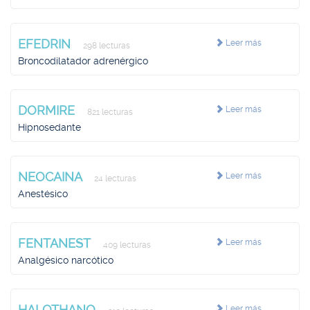
EFEDRIN
Leer más
298 lecturas
Broncodilatador adrenérgico
DORMIRE
Leer más
821 lecturas
Hipnosedante
NEOCAINA
Leer más
24 lecturas
Anestésico
FENTANEST
Leer más
409 lecturas
Analgésico narcótico
HALOTHANO
Leer más