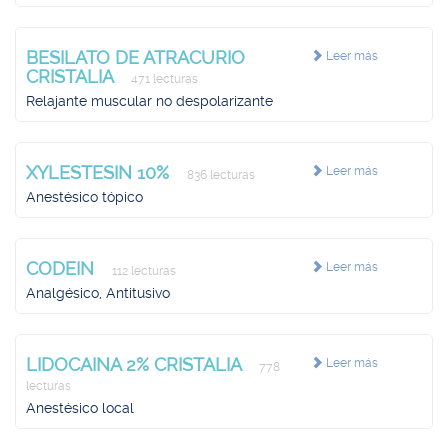
BESILATO DE ATRACURIO
Leer más
CRISTALIA
471 lecturas
Relajante muscular no despolarizante
XYLESTESIN 10%
Leer más
836 lecturas
Anestésico tópico
CODEIN
Leer más
112 lecturas
Analgésico, Antitusivo
LIDOCAINA 2% CRISTALIA
Leer más
778
lecturas
Anestésico local