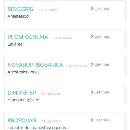
SEVOCRIS
Leer más
122 lecturas
Anestésico
PHOSFOENEMA
Leer más
239 lecturas
Laxante
NOVABUPI ISOBARICA
Leer más
486 lecturas
Anestésico local
DIMORF SP
Leer más
379 lecturas
Hipnoanalgésico
PROPOVAN
Leer más
374 lecturas
Inductor de la anestesia general