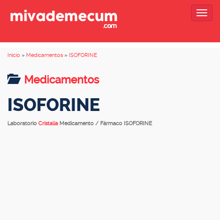
Togg
navig
Inicio
»
Medicamentos
»
ISOFORINE
Medicamentos
ISOFORINE
Laboratorio
Cristalia
Medicamento / Fármaco ISOFORINE