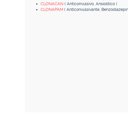
CLONACAN
( Anticonvulsivo, Ansiolítico )
CLONAPAM
( Anticonvulsivante, Benzodiazepín