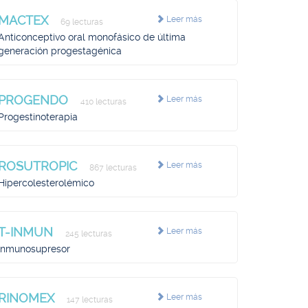
MACTEX
Leer más
69 lecturas
Anticonceptivo oral monofásico de última
generación progestagénica
PROGENDO
Leer más
410 lecturas
Progestinoterapia
ROSUTROPIC
Leer más
867 lecturas
Hipercolesterolémico
T-INMUN
Leer más
245 lecturas
Inmunosupresor
RINOMEX
Leer más
147 lecturas