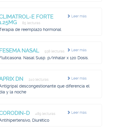
CLIMATROL-E FORTE
Leer más
1.25MG
85 lecturas
Terapia de reemplazo hormonal
FESEMA NASAL
Leer más
938 lecturas
Fluticasona. Nasal Susp. p/inhalar x 120 Dosis.
APRIX DN
Leer más
240 lecturas
Antigripal descongestionante que diferencia el
día y la noche
CORODIN-D
Leer más
489 lecturas
Antihipertensivo, Diurético