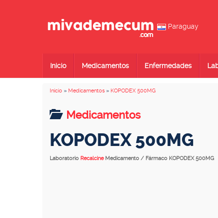
Paraguay
Inicio
Medicamentos
Enfermedades
Lab
Inicio
»
Medicamentos
»
KOPODEX 500MG
Medicamentos
KOPODEX 500MG
Laboratorio
Recalcine
Medicamento / Fármaco KOPODEX 500MG