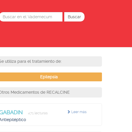
Se utiliza para el tratamiento de:
Epilepsia
Otros Medicamentos de RECALCINE
GABADIN
Leer más
471 lecturas
Antiepiléptico