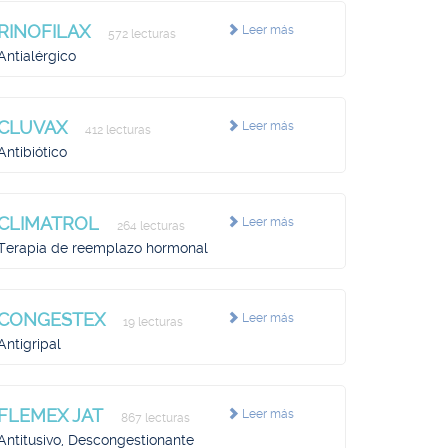
RINOFILAX
Leer más
572 lecturas
Antialérgico
CLUVAX
Leer más
412 lecturas
Antibiótico
CLIMATROL
Leer más
264 lecturas
Terapia de reemplazo hormonal
CONGESTEX
Leer más
19 lecturas
Antigripal
FLEMEX JAT
Leer más
867 lecturas
Antitusivo, Descongestionante