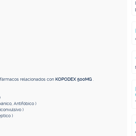
, fármacos relacionados con
KOPODEX 500MG
.
)
pánico, Antifóbico )
iconvulsivo )
éptico )