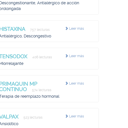
Descongestionante, Antialérgico de acción
prolongada
HISTAXINA
Leer más
757 lecturas
Antialérgico, Descongestivo
TENSODOX
Leer más
406 lecturas
Miorrelajante
PRIMAQUIN MP
Leer más
CONTINUO
574 lecturas
Terapia de reemplazo hormonal
VALPAX
Leer más
523 lecturas
Ansiolítico