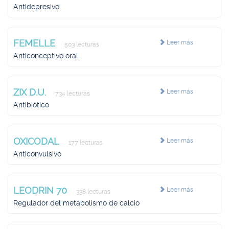
Antidepresivo
FEMELLE
Leer más
503 lecturas
Anticonceptivo oral
ZIX D.U.
Leer más
734 lecturas
Antibiótico
OXICODAL
Leer más
177 lecturas
Anticonvulsivo
LEODRIN 70
Leer más
338 lecturas
Regulador del metabolismo de calcio