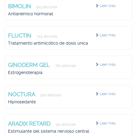
BIMOLIN
Leer más
943 lecturas
Antianémico hormonal
FLUCTIN
Leer más
745 lecturas
Tratamiento antimicótico de dosis única
GINODERM GEL
Leer más
761 lecturas
Estrogenoterapia
NOCTURA
Leer más
500 lecturas
Hipnosedante
ARADIX RETARD
Leer más
911 lecturas
Estimulante del sistema nervioso central