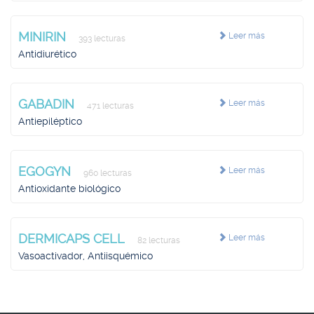
MINIRIN
Leer más
393 lecturas
Antidiurético
GABADIN
Leer más
471 lecturas
Antiepiléptico
EGOGYN
Leer más
960 lecturas
Antioxidante biológico
DERMICAPS CELL
Leer más
82 lecturas
Vasoactivador, Antiisquémico