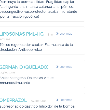
Disminuye la permeabilidad, Fragilidad capilar,
Astringente, antiirritante cutáneo, antilipémico,
descongestivo, vasoprotector, auxiliar hidratante
(por la fracción glicólica)
LIPOSOMAS PML-HG
Leer más
830
lecturas
Tónico regenerador capilar, Estimulante de la
circulación, Antiseborreico
GERMANIO (QUELADO)
Leer más
143 lecturas
Anticancerígeno, Dolencias virales,
Inmunoestimulante
OMEPRAZOL
Leer más
54 lecturas
Supresor ácido gástrico, Inhibidor de la bomba