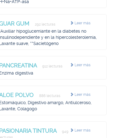
H+Na+ATP-asa
GUAR GUM
Leer más
292 lecturas
*Auxiliar hipoglucemiante en la diabetes no
insulinodependiente y en la hipercolesterolemia,
Laxante suave, **Sacietógeno
PANCREATINA
Leer más
912 lecturas
Enzima digestiva
ALOE POLVO
Leer más
886 lecturas
Estomáquico, Digestivo amargo, Antiulceroso,
Laxante, Colagogo
PASIONARIA TINTURA
Leer más
949
lecturas