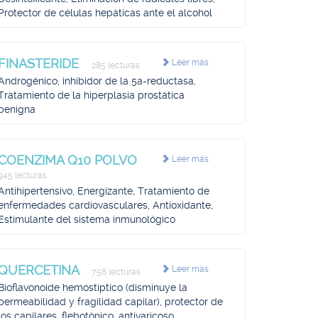
Protector de células hepáticas ante el alcohol
FINASTERIDE
Leer más
285 lecturas
Androgénico, inhibidor de la 5a-reductasa,
Tratamiento de la hiperplasia prostática
benigna
COENZIMA Q10 POLVO
Leer más
945 lecturas
Antihipertensivo, Energizante, Tratamiento de
enfermedades cardiovasculares, Antioxidante,
Estimulante del sistema inmunológico
QUERCETINA
Leer más
758 lecturas
Bioflavonoide hemostíptico (disminuye la
permeabilidad y fragilidad capilar), protector de
los capilares, flebotónico, antivaricoso,