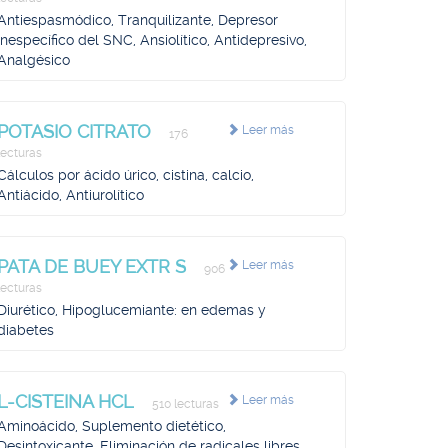
Antiespasmódico, Tranquilizante, Depresor
inespecífico del SNC, Ansiolítico, Antidepresivo,
Analgésico
POTASIO CITRATO
Leer más
176
lecturas
Cálculos por ácido úrico, cistina, calcio,
Antiácido, Antiurolítico
PATA DE BUEY EXTR S
Leer más
906
lecturas
Diurético, Hipoglucemiante: en edemas y
diabetes
L-CISTEINA HCL
Leer más
510 lecturas
Aminoácido, Suplemento dietético,
Desintoxicante, Eliminación de radicales libres,