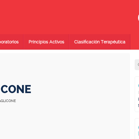
oratorios
Principios Activos
Clasificación Terapéutica
ICONE
YAGLICONE