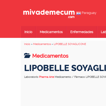
Paraguay
Inicio
Medicamentos
Enfermedades
Lab
Inicio
»
Medicamentos
»
LIPOBELLE SOYAGLICONE
Medicamentos
LIPOBELLE SOYAGL
Laboratorio
Pharma Arte
Medicamento / Fármaco LIPOBELLE SO