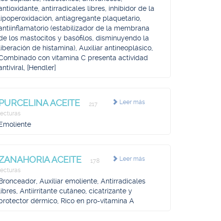
antioxidante, antirradicales libres, inhibidor de la
lipoperoxidación, antiagregante plaquetario,
antiinflamatorio (estabilizador de la membrana
de los mastocitos y basófilos, disminuyendo la
liberación de histamina), Auxiliar antineoplásico,
Combinado con vitamina C presenta actividad
antiviral, [Hendler]
PURCELINA ACEITE
Leer más
217
lecturas
Emoliente
ZANAHORIA ACEITE
Leer más
178
lecturas
Bronceador, Auxiliar emoliente, Antirradicales
libres, Antiirritante cutáneo, cicatrizante y
protector dérmico, Rico en pro-vitamina A