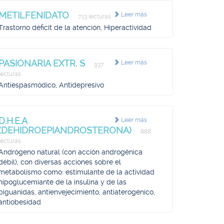
METILFENIDATO
Leer más
713 lecturas
Trastorno déficit de la atención, Hiperactividad
PASIONARIA EXTR. S
Leer más
937
lecturas
Antiespasmódico, Antidepresivo
D.H.E.A
Leer más
(DEHIDROEPIANDROSTERONA)
888
lecturas
Andrógeno natural (con acción androgénica
débil), con diversas acciones sobre el
metabolismo como: estimulante de la actividad
hipoglucemiante de la insulina y de las
biguanidas, antienvejecimiento, antiaterogénico,
antiobesidad