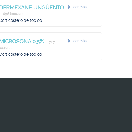
DERMEXANE UNGÜENTO
Leer más
696 lecturas
Corticosteroide tópico
MICROSONA 0,5%
Leer más
727
lecturas
Corticosteroide tópico