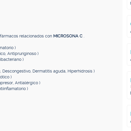
, fármacos relacionados con
MICROSONA C
.
matorio )
ico, Antipruriginoso )
tibacteriano )
e, Descongestivo, Dermatitis aguda, Hiperhidrosis )
ótico )
presor, Antialérgico )
tiinflamatorio )