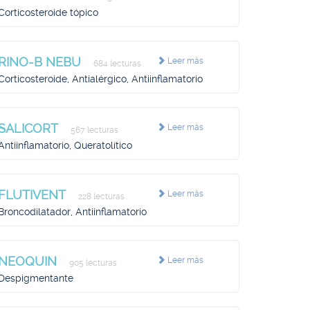
Corticosteroide tópico
RINO-B NEBU
Leer más
684 lecturas
Corticosteroide, Antialérgico, Antiinflamatorio
SALICORT
Leer más
567 lecturas
Antiinflamatorio, Queratolítico
FLUTIVENT
Leer más
228 lecturas
Broncodilatador, Antiinflamatorio
NEOQUIN
Leer más
905 lecturas
Despigmentante