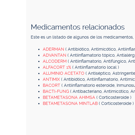
Medicamentos relacionados
Este es un listado de algunos de los medicamentos
ADERMAN
( Antibiótico, Antimicótico, Antiinfla
ADVANTAN
( Antiinflamatorio tópico, Antialérg
ALCODERM
( Antiinflamatorio, Antifúngico, An
ALFACORT 1%
( Antiinflamatorio local )
ALUMINIO ACETATO
( Antiséptico, Astringent
ANTIMIX
( Antibiótico, Antiinflamatorio, Antimic
BACORT
( Antiinflamatorio esteroide, Inmunosu
BACTI-FUNG
( Antibacteriano, Antimicótico, An
BETAMETASONA AHIMSA
( Corticosteroide )
BETAMETASONA MINTLAB
( Corticosteroide )