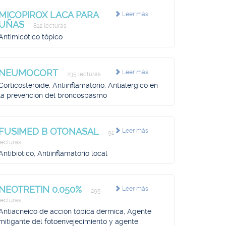
MICOPIROX LACA PARA
Leer más
UÑAS
812 lecturas
Antimicótico tópico
NEUMOCORT
Leer más
235 lecturas
Corticosteroide, Antiinflamatorio, Antialérgico en
la prevención del broncospasmo
FUSIMED B OTONASAL
Leer más
91
lecturas
Antibiótico, Antiinflamatorio local
NEOTRETIN 0.050%
Leer más
295
lecturas
Antiacneico de acción tópica dérmica, Agente
mitigante del fotoenvejecimiento y agente