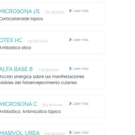
MICROSONA 1%
Leer más
221 lecturas
Corticosteroide tópico
OTEX HC
Leer más
791 lecturas
Antibiótico ótico
ALFA BASE 8
Leer más
775 lecturas
Acción sinérgica sobre las manifestaciones
visibles del fotoenvejecimiento cutáneo
MICROSONA C
Leer más
383 lecturas
Antibiótico, Antimicótico tópico
MASIVOL UREA
Leer más
892 lecturas