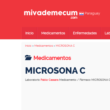
Paraguay
Inicio
Medicamentos
Enfermedades
Lab
Inicio
»
Medicamentos
»
MICROSONA C
Medicamentos
MICROSONA C
Laboratorio
Pablo Cassara
Medicamento / Fármaco MICROSONA 