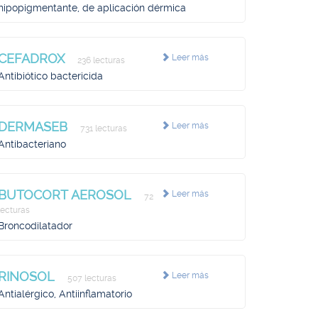
hipopigmentante, de aplicación dérmica
CEFADROX
Leer más
236 lecturas
Antibiótico bactericida
DERMASEB
Leer más
731 lecturas
Antibacteriano
BUTOCORT AEROSOL
Leer más
72
lecturas
Broncodilatador
RINOSOL
Leer más
507 lecturas
Antialérgico, Antiinflamatorio