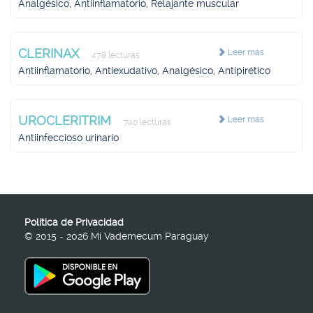
Analgésico, Antiinflamatorio, Relajante muscular
CLERINAX
Leer más
478 lecturas
Antiinflamatorio, Antiexudativo, Analgésico, Antipirético
UROCLERITRIM
Leer más
740 lecturas
Antiinfeccioso urinario
Política de Privacidad
© 2015 - 2026 Mi Vademecum Paraguay