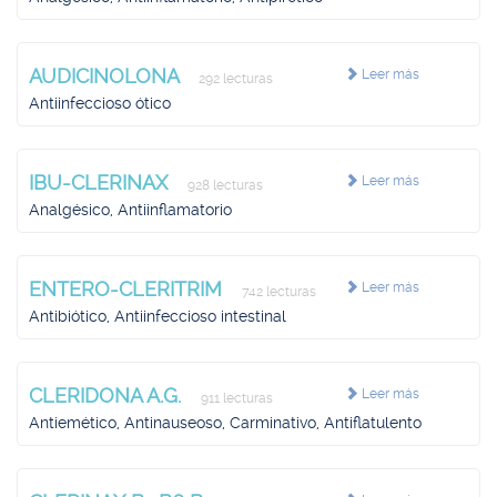
AUDICINOLONA
Leer más
292 lecturas
Antiinfeccioso ótico
IBU-CLERINAX
Leer más
928 lecturas
Analgésico, Antiinflamatorio
ENTERO-CLERITRIM
Leer más
742 lecturas
Antibiótico, Antiinfeccioso intestinal
CLERIDONA A.G.
Leer más
911 lecturas
Antiemético, Antinauseoso, Carminativo, Antiflatulento