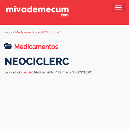
Togg
navig
Inicio
»
Medicamentos
»
NEOCICLERC
Medicamentos
NEOCICLERC
Laboratorio
Leclerc
Medicamento / Fármaco NEOCICLERC