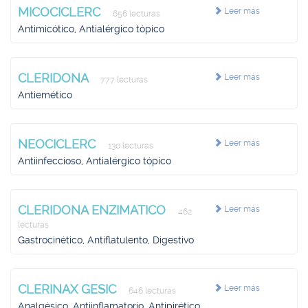
MICOCICLERC
Leer más
656 lecturas
Antimicótico, Antialérgico tópico
CLERIDONA
Leer más
777 lecturas
Antiemético
NEOCICLERC
Leer más
130 lecturas
Antiinfeccioso, Antialérgico tópico
CLERIDONA ENZIMATICO
Leer más
462
lecturas
Gastrocinético, Antiflatulento, Digestivo
CLERINAX GESIC
Leer más
646 lecturas
Analgésico, Antiinflamatorio, Antipirético