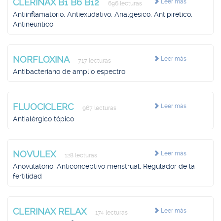
CLERINAX B1 B6 B12
Leer más
696 lecturas
Antiinflamatorio, Antiexudativo, Analgésico, Antipirético,
Antineurítico
NORFLOXINA
Leer más
717 lecturas
Antibacteriano de amplio espectro
FLUOCICLERC
Leer más
967 lecturas
Antialérgico tópico
NOVULEX
Leer más
128 lecturas
Anovulatorio, Anticonceptivo menstrual, Regulador de la
fertilidad
CLERINAX RELAX
Leer más
174 lecturas