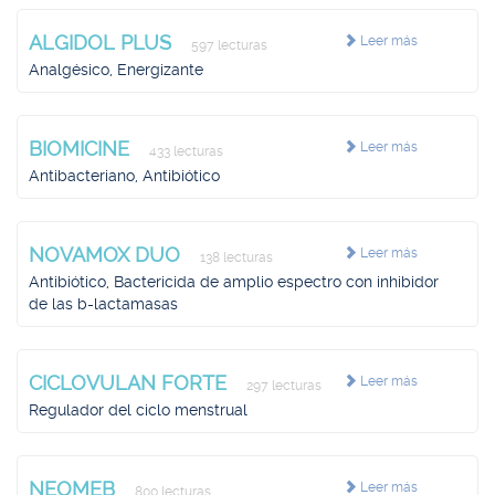
ALGIDOL PLUS
Leer más
597 lecturas
Analgésico, Energizante
BIOMICINE
Leer más
433 lecturas
Antibacteriano, Antibiótico
NOVAMOX DUO
Leer más
138 lecturas
Antibiótico, Bactericida de amplio espectro con inhibidor
de las b-lactamasas
CICLOVULAN FORTE
Leer más
297 lecturas
Regulador del ciclo menstrual
NEOMEB
Leer más
800 lecturas