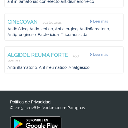
antiinflamatorias con efecto antidismenorreico
GINECOVAN
Leer más
202 lecturas
Antibiótico, Antimicótico, Antialérgico, Antiinflamatorio,
Antipruriginoso, Bactericida, Tricomonicida
ALGIDOL REUMA FORTE
Leer más
453
lecturas
Antiinflamatorio, Antirreumático, Analgésico
Política de Privacidad
© 2015 - 2026 Mi Vademecum Paraguay