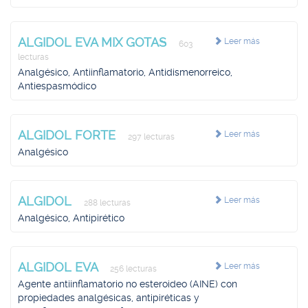
ALGIDOL EVA MIX GOTAS
Leer más
603
lecturas
Analgésico, Antiinflamatorio, Antidismenorreico,
Antiespasmódico
ALGIDOL FORTE
Leer más
297 lecturas
Analgésico
ALGIDOL
Leer más
288 lecturas
Analgésico, Antipirético
ALGIDOL EVA
Leer más
256 lecturas
Agente antiinflamatorio no esteroideo (AINE) con
propiedades analgésicas, antipiréticas y