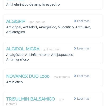
Antihelmíntico de amplio espectro
ALGIGRIP
Leer más
592 lecturas
Antigripal, Antifebril, Analgésico, Mucolítico, Antitusivo,
Antialérgico
ALGIDOL MIGRA
Leer más
308 lecturas
Analgésico, Antiinflamatorio, Antijaquecoso,
Antimigrañoso
NOVAMOX DUO 1000
Leer más
254 lecturas
Antibiótico
TRISULMIN BALSAMICO
Leer más
897
lecturas