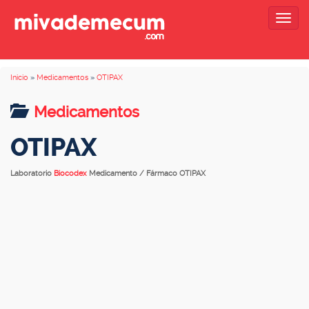
Togg
navig
Inicio
»
Medicamentos
»
OTIPAX
Medicamentos
OTIPAX
Laboratorio
Biocodex
Medicamento / Fármaco OTIPAX