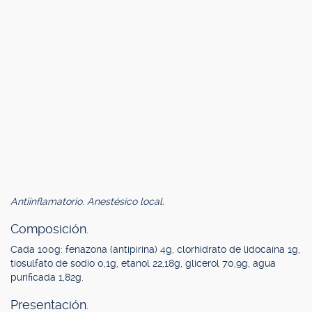
Antiinflamatorio. Anestésico local.
Composición.
Cada 100g: fenazona (antipirina) 4g, clorhidrato de lidocaína 1g,
tiosulfato de sodio 0,1g, etanol 22,18g, glicerol 70,9g, agua
purificada 1,82g.
Presentación.