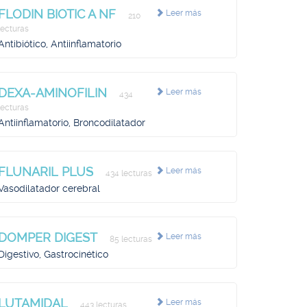
FLODIN BIOTIC A NF
Leer más
210
lecturas
Antibiótico, Antiinflamatorio
DEXA-AMINOFILIN
Leer más
434
lecturas
Antiinflamatorio, Broncodilatador
FLUNARIL PLUS
Leer más
434 lecturas
Vasodilatador cerebral
DOMPER DIGEST
Leer más
85 lecturas
Digestivo, Gastrocinético
LUTAMIDAL
Leer más
443 lecturas