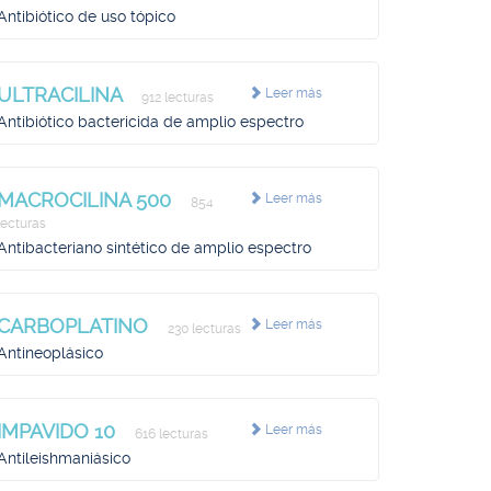
Antibiótico de uso tópico
ULTRACILINA
Leer más
912 lecturas
Antibiótico bactericida de amplio espectro
MACROCILINA 500
Leer más
854
lecturas
Antibacteriano sintético de amplio espectro
CARBOPLATINO
Leer más
230 lecturas
Antineoplásico
IMPAVIDO 10
Leer más
616 lecturas
Antileishmaniásico