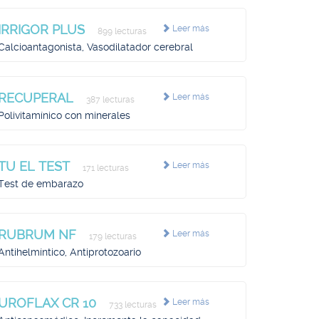
IRRIGOR PLUS
Leer más
899 lecturas
Calcioantagonista, Vasodilatador cerebral
RECUPERAL
Leer más
387 lecturas
Polivitamínico con minerales
TU EL TEST
Leer más
171 lecturas
Test de embarazo
RUBRUM NF
Leer más
179 lecturas
Antihelmíntico, Antiprotozoario
UROFLAX CR 10
Leer más
733 lecturas