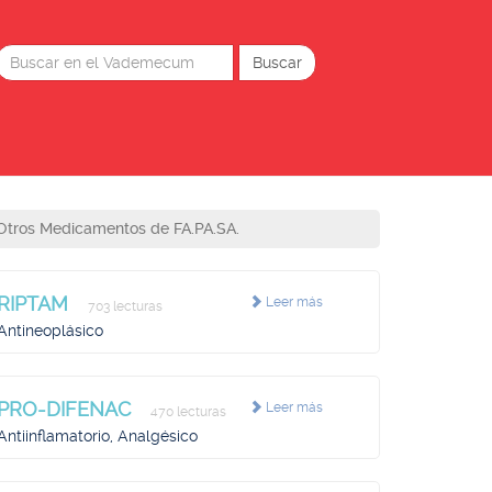
Otros Medicamentos de FA.PA.SA.
RIPTAM
Leer más
703 lecturas
Antineoplásico
PRO-DIFENAC
Leer más
470 lecturas
Antiinflamatorio, Analgésico