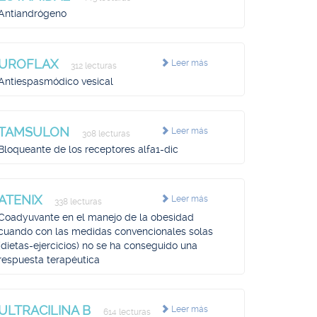
Antiandrógeno
UROFLAX
Leer más
312 lecturas
Antiespasmódico vesical
TAMSULON
Leer más
308 lecturas
Bloqueante de los receptores alfa1-dic
ATENIX
Leer más
338 lecturas
Coadyuvante en el manejo de la obesidad
cuando con las medidas convencionales solas
(dietas-ejercicios) no se ha conseguido una
respuesta terapéutica
ULTRACILINA B
Leer más
614 lecturas