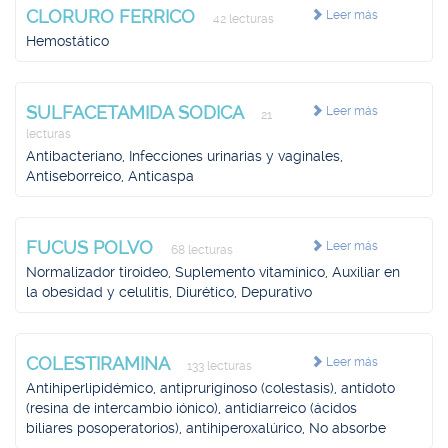
CLORURO FERRICO
Leer más
42 lecturas
Hemostático
SULFACETAMIDA SODICA
Leer más
21
lecturas
Antibacteriano, Infecciones urinarias y vaginales,
Antiseborreico, Anticaspa
FUCUS POLVO
Leer más
68 lecturas
Normalizador tiroideo, Suplemento vitamínico, Auxiliar en
la obesidad y celulitis, Diurético, Depurativo
COLESTIRAMINA
Leer más
133 lecturas
Antihiperlipidémico, antipruriginoso (colestasis), antídoto
(resina de intercambio iónico), antidiarreico (ácidos
biliares posoperatorios), antihiperoxalúrico, No absorbe