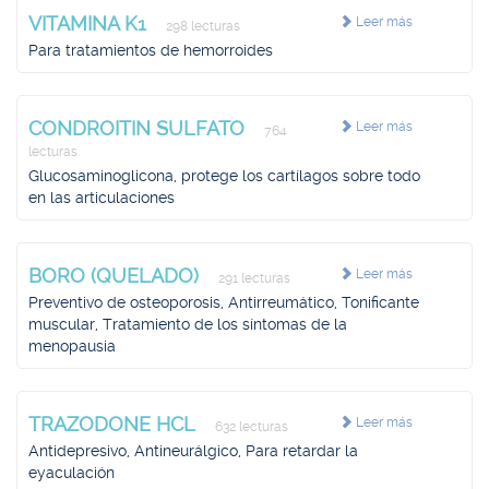
VITAMINA K1
Leer más
298 lecturas
Para tratamientos de hemorroides
CONDROITIN SULFATO
Leer más
764
lecturas
Glucosaminoglicona, protege los cartílagos sobre todo
en las articulaciones
BORO (QUELADO)
Leer más
291 lecturas
Preventivo de osteoporosis, Antirreumático, Tonificante
muscular, Tratamiento de los síntomas de la
menopausia
TRAZODONE HCL
Leer más
632 lecturas
Antidepresivo, Antineurálgico, Para retardar la
eyaculación