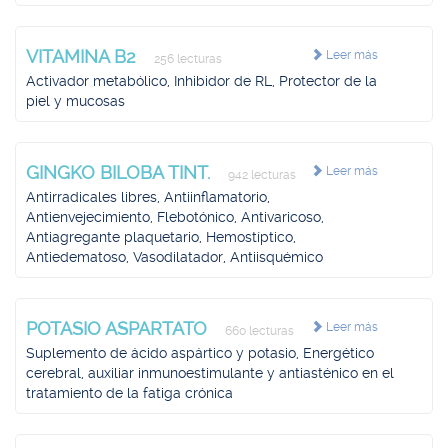
VITAMINA B2
Leer más
256 lecturas
Activador metabólico, Inhibidor de RL, Protector de la
piel y mucosas
GINGKO BILOBA TINT.
Leer más
942 lecturas
Antirradicales libres, Antiinflamatorio,
Antienvejecimiento, Flebotónico, Antivaricoso,
Antiagregante plaquetario, Hemostíptico,
Antiedematoso, Vasodilatador, Antiisquémico
POTASIO ASPARTATO
Leer más
660 lecturas
Suplemento de ácido aspártico y potasio, Energético
cerebral, auxiliar inmunoestimulante y antiasténico en el
tratamiento de la fatiga crónica