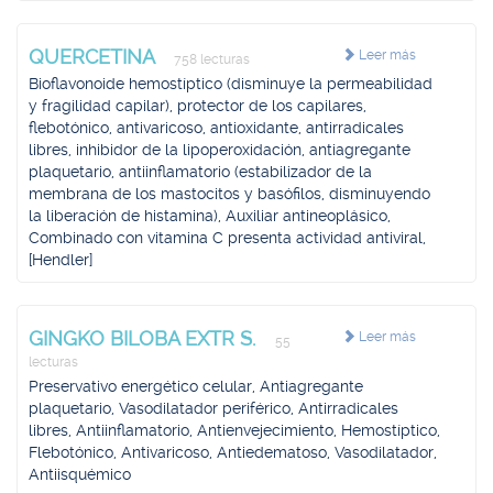
QUERCETINA
Leer más
758 lecturas
Bioflavonoide hemostíptico (disminuye la permeabilidad
y fragilidad capilar), protector de los capilares,
flebotónico, antivaricoso, antioxidante, antirradicales
libres, inhibidor de la lipoperoxidación, antiagregante
plaquetario, antiinflamatorio (estabilizador de la
membrana de los mastocitos y basófilos, disminuyendo
la liberación de histamina), Auxiliar antineoplásico,
Combinado con vitamina C presenta actividad antiviral,
[Hendler]
GINGKO BILOBA EXTR S.
Leer más
55
lecturas
Preservativo energético celular, Antiagregante
plaquetario, Vasodilatador periférico, Antirradicales
libres, Antiinflamatorio, Antienvejecimiento, Hemostíptico,
Flebotónico, Antivaricoso, Antiedematoso, Vasodilatador,
Antiisquémico