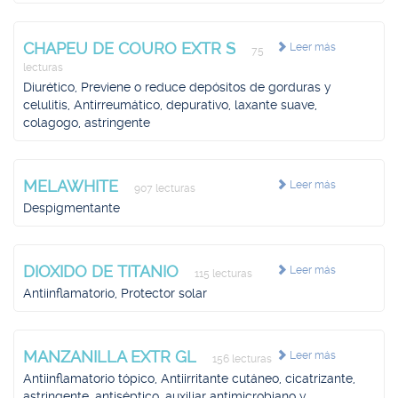
CHAPEU DE COURO EXTR S
Leer más
75
lecturas
Diurético, Previene o reduce depósitos de gorduras y
celulitis, Antirreumático, depurativo, laxante suave,
colagogo, astringente
MELAWHITE
Leer más
907 lecturas
Despigmentante
DIOXIDO DE TITANIO
Leer más
115 lecturas
Antiinflamatorio, Protector solar
MANZANILLA EXTR GL
Leer más
156 lecturas
Antiinflamatorio tópico, Antiirritante cutáneo, cicatrizante,
astringente, antiséptico, auxiliar antimicrobiano y