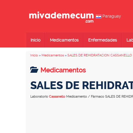
Paraguay
Inicio
Medicamentos
Enfermedades
Lab
Inicio
»
Medicamentos
»
SALES DE REHIDRATACION CASSANELLO
Medicamentos
SALES DE REHIDRA
Laboratorio
Cassanello
Medicamento / Fármaco SALES DE REHI