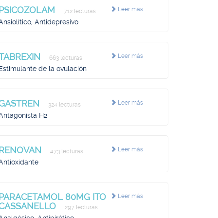
PSICOZOLAM
Leer más
712 lecturas
Ansiolítico, Antidepresivo
TABREXIN
Leer más
663 lecturas
Estimulante de la ovulación
GASTREN
Leer más
324 lecturas
Antagonista H2
RENOVAN
Leer más
473 lecturas
Antioxidante
PARACETAMOL 80MG ITO
Leer más
CASSANELLO
297 lecturas