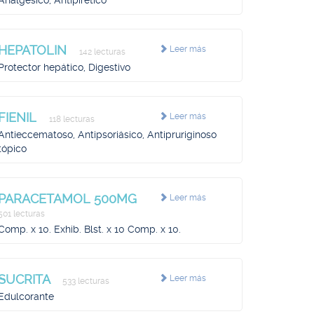
Analgésico, Antipirético
HEPATOLIN
Leer más
142 lecturas
Protector hepático, Digestivo
FIENIL
Leer más
118 lecturas
Antieccematoso, Antipsoriásico, Antipruriginoso
tópico
PARACETAMOL 500MG
Leer más
501 lecturas
Comp. x 10. Exhib. Blst. x 10 Comp. x 10.
SUCRITA
Leer más
533 lecturas
Edulcorante