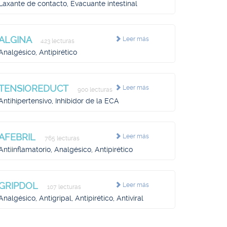
Laxante de contacto, Evacuante intestinal
ALGINA
Leer más
423 lecturas
Analgésico, Antipirético
TENSIOREDUCT
Leer más
900 lecturas
Antihipertensivo, Inhibidor de la ECA
AFEBRIL
Leer más
765 lecturas
Antiinflamatorio, Analgésico, Antipirético
GRIPDOL
Leer más
107 lecturas
Analgésico, Antigripal, Antipirético, Antiviral