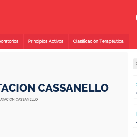
oratorios
Principios Activos
Clasificación Terapéutica
TACION CASSANELLO
DRATACION CASSANELLO