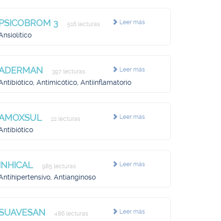
PSICOBROM 3
Leer más
516 lecturas
Ansiolítico
ADERMAN
Leer más
397 lecturas
Antibiótico, Antimicótico, Antiinflamatorio
AMOXSUL
Leer más
22 lecturas
Antibiótico
INHICAL
Leer más
985 lecturas
Antihipertensivo, Antianginoso
SUAVESAN
Leer más
486 lecturas