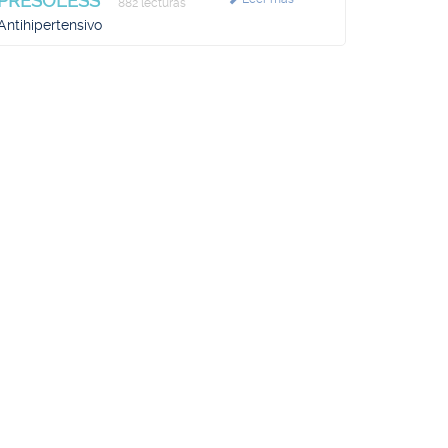
PRESOLESS
882 lecturas
Antihipertensivo