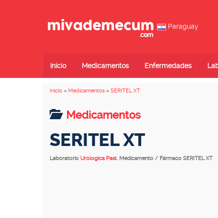
Paraguay
Inicio
Medicamentos
Enfermedades
Lab
Inicio
»
Medicamentos
»
SERITEL XT
Medicamentos
SERITEL XT
Laboratorio
Urologica Past.
Medicamento / Fármaco SERITEL XT