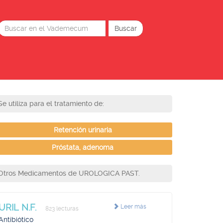
Se utiliza para el tratamiento de:
Retención urinaria
Próstata, adenoma
Otros Medicamentos de UROLOGICA PAST.
URIL N.F.
Leer más
823 lecturas
Antibiótico