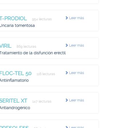
T-PRODIOL
Leer más
954 lecturas
Uncaria tomentosa
VIRIL
Leer más
869 lecturas
Tratamiento de la disfunción eréctil
FLOC-TEL 50
Leer más
116 lecturas
Antiinflamatorio
SERITEL XT
Leer más
147 lecturas
Antiandrogénico
Leer más