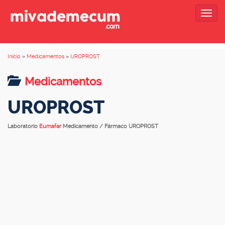
Togg
navig
Inicio
»
Medicamentos
»
UROPROST
Medicamentos
UROPROST
Laboratorio
Eumafar
Medicamento / Fármaco UROPROST