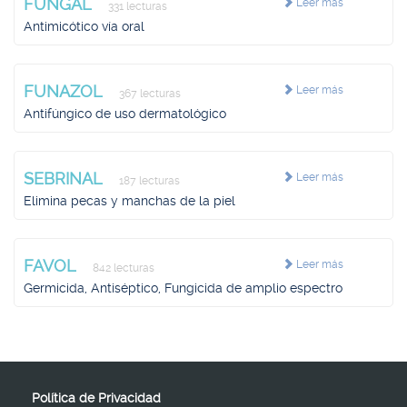
FUNGAL
Leer más
331 lecturas
Antimicótico vía oral
FUNAZOL
Leer más
367 lecturas
Antifúngico de uso dermatológico
SEBRINAL
Leer más
187 lecturas
Elimina pecas y manchas de la piel
FAVOL
Leer más
842 lecturas
Germicida, Antiséptico, Fungicida de amplio espectro
Política de Privacidad