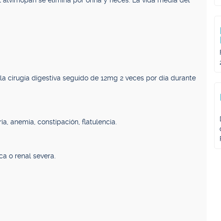
el alvimopán se elimina por orina y heces. La vida media del
la cirugía digestiva seguido de 12mg 2 veces por día durante
ia, anemia, constipación, flatulencia.
ca o renal severa.