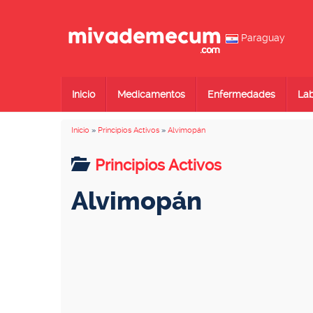
Paraguay
Inicio
Medicamentos
Enfermedades
Lab
Inicio
»
Principios Activos
»
Alvimopán
Principios Activos
Alvimopán