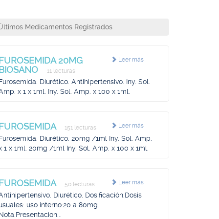
Últimos Medicamentos Registrados
FUROSEMIDA 20MG
Leer más
BIOSANO
11 lecturas
Furosemida. Diurético. Antihipertensivo. Iny. Sol.
Amp. x 1 x 1ml. Iny. Sol. Amp. x 100 x 1ml.
FUROSEMIDA
Leer más
151 lecturas
Furosemida. Diurético. 20mg /1ml Iny. Sol. Amp.
x 1 x 1ml. 20mg /1ml Iny. Sol. Amp. x 100 x 1ml.
FUROSEMIDA
Leer más
50 lecturas
Antihipertensivo. Diurético. Dosificación.Dosis
usuales: uso interno:20 a 80mg.
Nota.Presentacion...