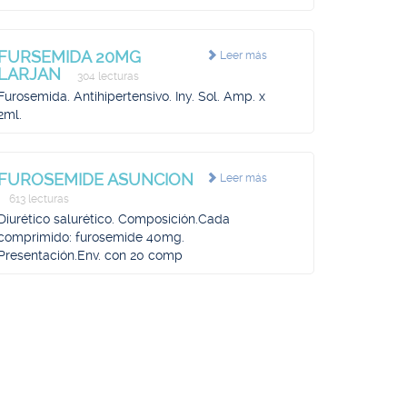
FURSEMIDA 20MG
Leer más
LARJAN
304 lecturas
Furosemida. Antihipertensivo. Iny. Sol. Amp. x
2ml.
FUROSEMIDE ASUNCION
Leer más
613 lecturas
Diurético salurético. Composición.Cada
comprimido: furosemide 40mg.
Presentación.Env. con 20 comp