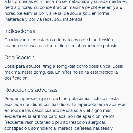
a las proteínas es mínima, no se metaboliza y su vida media es
de 6 a 9 horas; su concentración máxima se obtiene en 3 a 4
horas. Se elimina por vía renal de 20% a 50% en forma
inalterada y por vía fecal 49% inalterada.
Indicaciones.
Coadyuvante en estados edematosos o de hipertensión,
cuando se desea un efecto diurético ahorrador de potasio.
Dosificación.
Dosis para adultos: 5mg a 10mg/día como dosis única. Dosis
máxima: hasta 20mg/día. En niños no se ha establecido la
dosificación.
Reacciones adversas.
Pueden aparecer signos de hiperpotasemia, incluso si está
asociada con diuréticos tiazídicos. La hiperpotasemia aparece
en 10% de los casos cuando se usa sola y el signo más
evidente es la arritmia cardíaca. Son de aparición menos
frecuente: rash cutáneo o prurito (reacción alérgica),
constipación, somnolencia, mareos, cefaleas, náuseas y