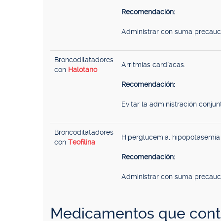
Recomendación:
Administrar con suma precauci
Broncodilatadores
Arritmias cardíacas.
con
Halotano
Recomendación:
Evitar la administración conjun
Broncodilatadores
Hiperglucemia, hipopotasemia 
con
Teofilina
Recomendación:
Administrar con suma precauci
Medicamentos que conti