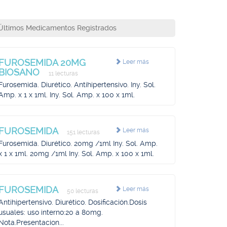
Últimos Medicamentos Registrados
FUROSEMIDA 20MG
Leer más
BIOSANO
11 lecturas
Furosemida. Diurético. Antihipertensivo. Iny. Sol.
Amp. x 1 x 1ml. Iny. Sol. Amp. x 100 x 1ml.
FUROSEMIDA
Leer más
151 lecturas
Furosemida. Diurético. 20mg /1ml Iny. Sol. Amp.
x 1 x 1ml. 20mg /1ml Iny. Sol. Amp. x 100 x 1ml.
FUROSEMIDA
Leer más
50 lecturas
Antihipertensivo. Diurético. Dosificación.Dosis
usuales: uso interno:20 a 80mg.
Nota.Presentacion...