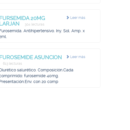
FURSEMIDA 20MG
Leer más
LARJAN
304 lecturas
Furosemida. Antihipertensivo. Iny. Sol. Amp. x
2ml.
FUROSEMIDE ASUNCION
Leer más
613 lecturas
Diurético salurético. Composición.Cada
comprimido: furosemide 40mg.
Presentación.Env. con 20 comp