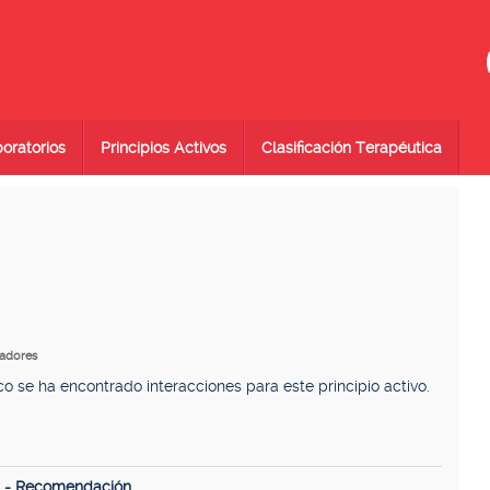
oratorios
Principios Activos
Clasificación Terapéutica
tadores
se ha encontrado interacciones para este principio activo.
n - Recomendación