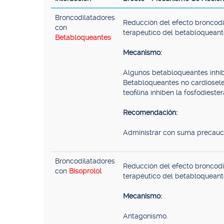
Broncodilatadores
Reducción del efecto broncodila
con
terapéutico del betabloqueant
Betabloqueantes
Mecanismo:
Algunos betabloqueantes inhibe
Betabloqueantes no cardioselec
teofilina inhiben la fosfodiest
Recomendación:
Administrar con suma precauci
Broncodilatadores
Reducción del efecto broncodila
con
Bisoprolol
terapéutico del betabloqueant
Mecanismo:
Antagonismo.