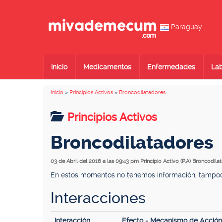
Paraguay
Inicio
Medicamentos
Enfermedades
Lab
Inicio
»
Principios Activos
»
Broncodilatadores
Principios Activos
Broncodilatadores
03 de Abril del 2016 a las 09:43 pm
Principio Activo (P.A) Broncodila
En estos momentos no tenemos información, tampoco 
Interacciones
Interacción
Efecto - Mecanismo de Acció