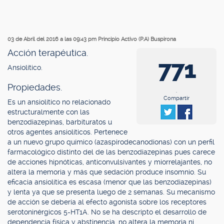
03 de Abril del 2016 a las 09:43 pm
Principio Activo (P.A) Buspirona
Acción terapéutica.
771
Ansiolítico.
Propiedades.
.
Compartir
Es un ansiolítico no relacionado
estructuralmente con las
benzodiazepinas, barbituratos u
otros agentes ansiolíticos. Pertenece
a un nuevo grupo químico (azaspirodecanodionas) con un perfil
farmacológico distinto del de las benzodiazepinas pues carece
de acciones hipnóticas, anticonvulsivantes y miorrelajantes, no
altera la memoria y más que sedación produce insomnio. Su
eficacia ansiolítica es escasa (menor que las benzodiazepinas)
y lenta ya que se presenta luego de 2 semanas. Su mecanismo
de acción se debería al efecto agonista sobre los receptores
serotoninérgicos 5-HT1A. No se ha descripto el desarrollo de
dependencia física y abstinencia, no altera la memoria ni