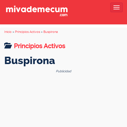
Togg
navig
Inicio
»
Principios Activos
»
Buspirona
Principios Activos
Buspirona
Publicidad