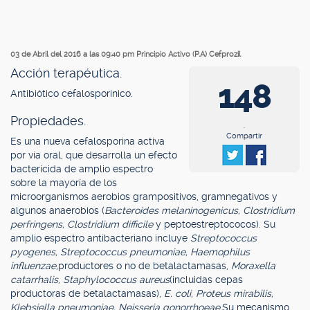
03 de Abril del 2016 a las 09:40 pm
Principio Activo (P.A) Cefprozil
Acción terapéutica.
148
Antibiótico cefalosporínico.
Propiedades.
.
Compartir
Es una nueva cefalosporina activa
por vía oral, que desarrolla un efecto
bactericida de amplio espectro
sobre la mayoría de los
microorganismos aerobios grampositivos, gramnegativos y
algunos anaerobios (
Bacteroides melaninogenicus, Clostridium
perfringens, Clostridium difficile
y peptoestreptococos). Su
amplio espectro antibacteriano incluye
Streptococcus
pyogenes, Streptococcus pneumoniae, Haemophilus
influenzae,
productores o no de betalactamasas,
Moraxella
catarrhalis, Staphylococcus aureus
(incluidas cepas
productoras de betalactamasas),
E. coli, Proteus mirabilis,
Klebsiella pneumoniae, Neisseria gonorrhoeae.
Su mecanismo