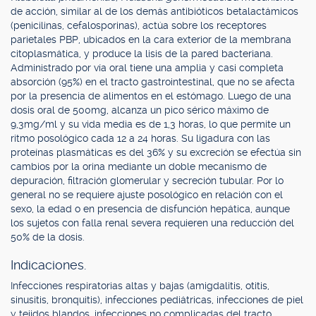
de acción, similar al de los demás antibióticos betalactámicos
(penicilinas, cefalosporinas), actúa sobre los receptores
parietales PBP, ubicados en la cara exterior de la membrana
citoplasmática, y produce la lisis de la pared bacteriana.
Administrado por vía oral tiene una amplia y casi completa
absorción (95%) en el tracto gastrointestinal, que no se afecta
por la presencia de alimentos en el estómago. Luego de una
dosis oral de 500mg, alcanza un pico sérico máximo de
9,3mg/ml y su vida media es de 1,3 horas, lo que permite un
ritmo posológico cada 12 a 24 horas. Su ligadura con las
proteínas plasmáticas es del 36% y su excreción se efectúa sin
cambios por la orina mediante un doble mecanismo de
depuración, filtración glomerular y secreción tubular. Por lo
general no se requiere ajuste posológico en relación con el
sexo, la edad o en presencia de disfunción hepática, aunque
los sujetos con falla renal severa requieren una reducción del
50% de la dosis.
Indicaciones.
Infecciones respiratorias altas y bajas (amigdalitis, otitis,
sinusitis, bronquitis), infecciones pediátricas, infecciones de piel
y tejidos blandos, infecciones no complicadas del tracto