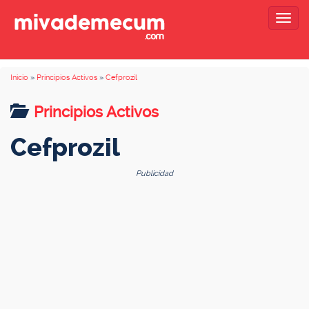
Togg
navig
Inicio
»
Principios Activos
»
Cefprozil
Principios Activos
Cefprozil
Publicidad